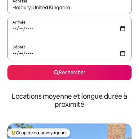
Adresse
Lorsque les résultats s'affichent, utilisez les flèches vers le hau
Arrivée
Départ
Rechercher
Locations moyenne et longue durée à
proximité
Coup de cœur voyageurs
Coups de cœur voyageurs les plus appréciés