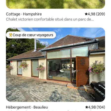
Cottage ⋅ Hampshire
Évaluation moy
4,98 (209)
Chalet victorien confortable situé dans un parc de
campagne
Coup de cœur voyageurs
Coups de cœur voyageurs les plus appréciés
Hébergement ⋅ Beaulieu
Évaluation moy
4,98 (104)