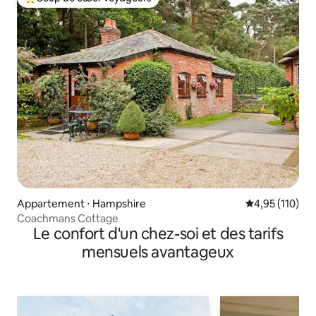
Coups de cœur voyageurs les plus appréciés
Appartement ⋅ Hampshire
Évaluation moy
4,95 (110)
Coachmans Cottage
Le confort d'un chez-soi et des tarifs
mensuels avantageux