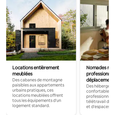
Locations entièrement
Nomades num
meublées
professionnel
déplacement
Des cabanes de montagne
paisibles aux appartements
Des hébergem
urbains pratiques, ces
confortables p
locations meublées offrent
professionnels
tous les équipements d'un
télétravail dis
logement standard.
et d'espaces de