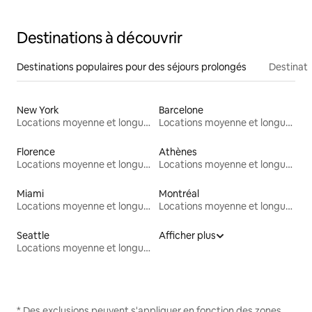
Destinations à découvrir
Destinations populaires pour des séjours prolongés
Destinati
New York
Barcelone
Locations moyenne et longue durée
Locations moyenne et longue durée
Florence
Athènes
Locations moyenne et longue durée
Locations moyenne et longue durée
Miami
Montréal
Locations moyenne et longue durée
Locations moyenne et longue durée
Seattle
Afficher plus
Locations moyenne et longue durée
* Des exclusions peuvent s'appliquer en fonction des zones