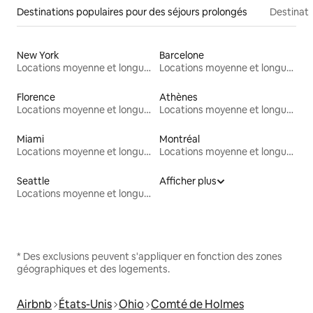
Destinations populaires pour des séjours prolongés
Destinati
New York
Barcelone
Locations moyenne et longue durée
Locations moyenne et longue durée
Florence
Athènes
Locations moyenne et longue durée
Locations moyenne et longue durée
Miami
Montréal
Locations moyenne et longue durée
Locations moyenne et longue durée
Seattle
Afficher plus
Locations moyenne et longue durée
* Des exclusions peuvent s'appliquer en fonction des zones
géographiques et des logements.
Airbnb
États-Unis
Ohio
Comté de Holmes