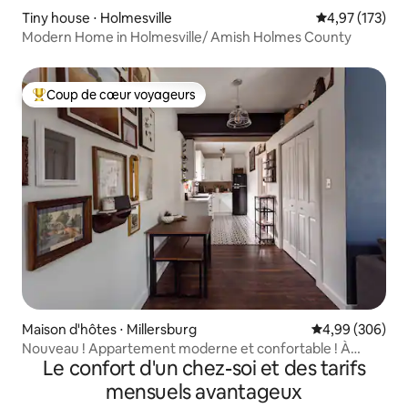
Tiny house ⋅ Holmesville
Évaluation moy
4,97 (173)
Modern Home in Holmesville/ Amish Holmes County
Coup de cœur voyageurs
Coups de cœur voyageurs les plus appréciés
Maison d'hôtes ⋅ Millersburg
Évaluation moy
4,99 (306)
Nouveau ! Appartement moderne et confortable ! À
Le confort d'un chez-soi et des tarifs
2 min en voiture de la ville !
mensuels avantageux