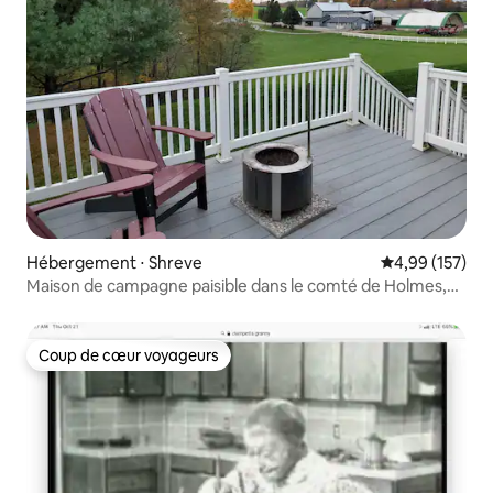
Hébergement ⋅ Shreve
Évaluation moy
4,99 (157)
Maison de campagne paisible dans le comté de Holmes,
OH (8 couchages et plus)
Coup de cœur voyageurs
Coup de cœur voyageurs