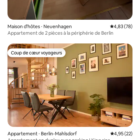
Maison d'hôtes ⋅ Neuenhagen
Évaluation mo
4,83 (78)
Appartement de 2 pièces à la périphérie de Berlin
Coup de cœur voyageurs
Coup de cœur voyageurs
Appartement ⋅ Berlin-Mahlsdorf
Évaluation mo
4,95 (22)