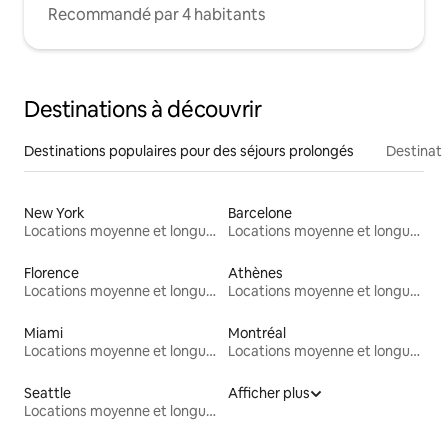
Recommandé par 4 habitants
Destinations à découvrir
Destinations populaires pour des séjours prolongés
Destinati
New York
Barcelone
Locations moyenne et longue durée
Locations moyenne et longue durée
Florence
Athènes
Locations moyenne et longue durée
Locations moyenne et longue durée
Miami
Montréal
Locations moyenne et longue durée
Locations moyenne et longue durée
Seattle
Afficher plus
Locations moyenne et longue durée