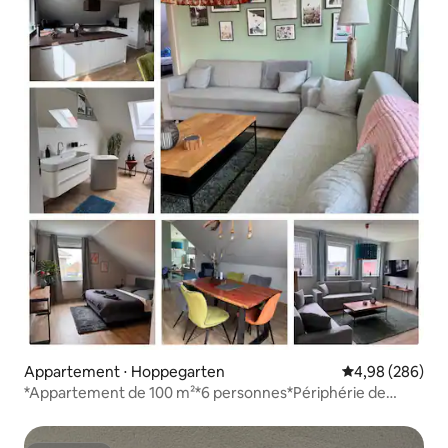
Appartement ⋅ Hoppegarten
Évaluation moy
4,98 (286)
*Appartement de 100 m²*6 personnes*Périphérie de
Berlin*