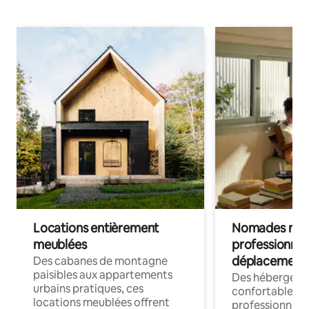
Locations entièrement
Nomades num
meublées
professionnel
déplacement
Des cabanes de montagne
paisibles aux appartements
Des hébergem
urbains pratiques, ces
confortables p
locations meublées offrent
professionnels