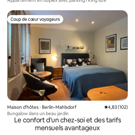
Appartement en duplex avec parking I King size
Coup de cœur voyageurs
Coup de cœur voyageurs
Maison d'hôtes ⋅ Berlin-Mahlsdorf
Évaluation moy
4,83 (102)
Bungalow dans un beau jardin
Le confort d'un chez-soi et des tarifs
mensuels avantageux