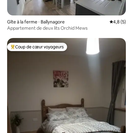
Gîte à la ferme ⋅ Ballynagore
Évaluation 
4,8 (5)
Appartement de deux lits Orchid Mews
Coup de cœur voyageurs
Coups de cœur voyageurs les plus appréciés