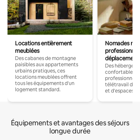
Locations entièrement
Nomades num
meublées
professionnel
déplacement
Des cabanes de montagne
paisibles aux appartements
Des hébergem
urbains pratiques, ces
confortables p
locations meublées offrent
professionnels
tous les équipements d'un
télétravail dis
logement standard.
et d'espaces de
Équipements et avantages des séjours
longue durée