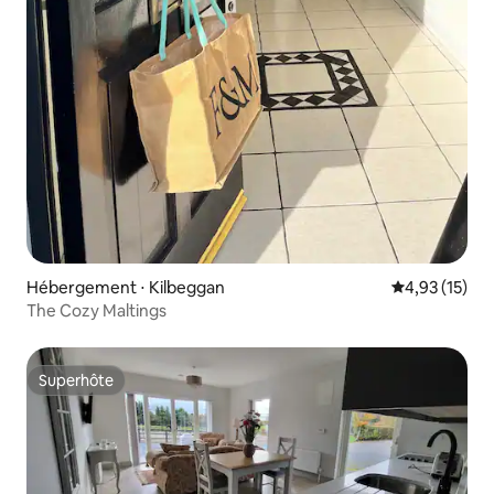
Hébergement ⋅ Kilbeggan
Évaluation mo
4,93 (15)
The Cozy Maltings
Superhôte
Superhôte