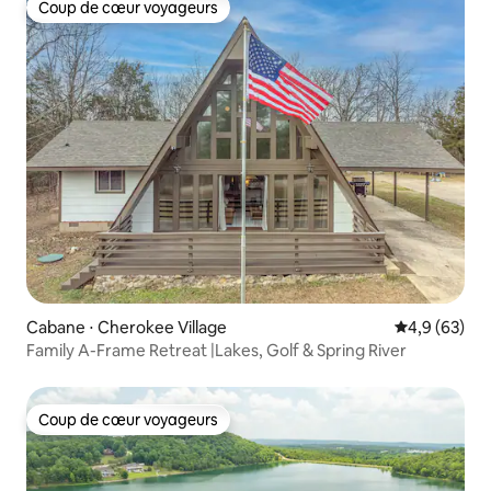
Coup de cœur voyageurs
Coup de cœur voyageurs
Cabane ⋅ Cherokee Village
Évaluation m
4,9 (63)
Family A-Frame Retreat |Lakes, Golf & Spring River
Coup de cœur voyageurs
Coup de cœur voyageurs