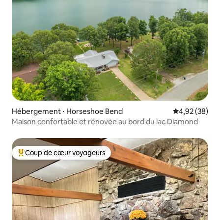
Hébergement ⋅ Horseshoe Bend
Évaluation mo
4,92 (38)
Maison confortable et rénovée au bord du lac Diamond
Coup de cœur voyageurs
Coups de cœur voyageurs les plus appréciés