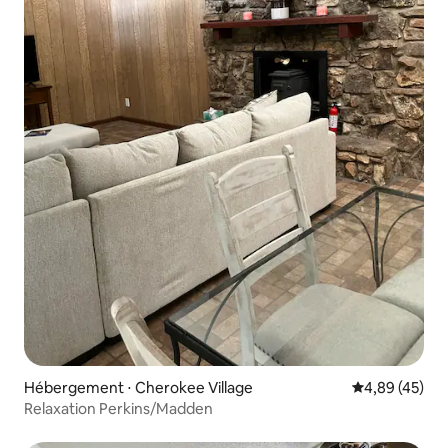
Hébergement ⋅ Cherokee Village
Évaluation mo
4,89 (45)
Relaxation Perkins/Madden