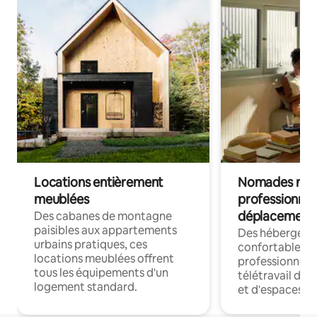
Locations entièrement
Nomades num
meublées
professionnel
déplacement
Des cabanes de montagne
paisibles aux appartements
Des hébergem
urbains pratiques, ces
confortables p
locations meublées offrent
professionnels
tous les équipements d'un
télétravail dis
logement standard.
et d'espaces de