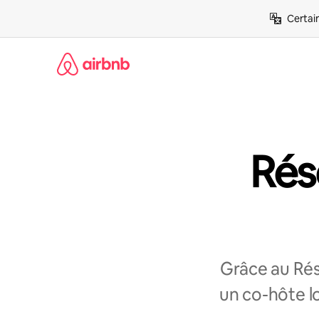
Aller
Certai
directement
au
contenu
Rés
Grâce au Rés
un co-hôte l