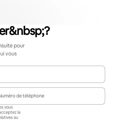
er&nbsp;?
nsuite pour
ui vous
Numéro de téléphone
es vous
 acceptez la
latives au