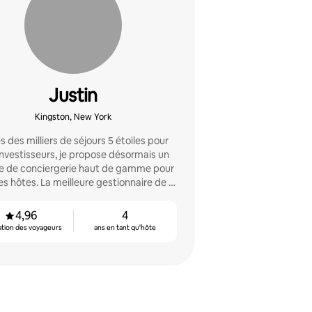
Justin
Kingston, New York
 des milliers de séjours 5 étoiles pour
investisseurs, je propose désormais un
ce de conciergerie haut de gamme pour
es hôtes. La meilleure gestionnaire de la
vallée de l'Hudson, c'est garanti.
4,96
4
ation des voyageurs
ans en tant qu'hôte