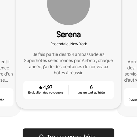
Serena
Rosendale, New York
Je fais partie des 124 ambassadeurs
Superhôtes sélectionnés par Airbnb ; chaque
tentif
Après
année, j'aide des centaines de nouveaux
ience
des 
hôtes à réussir.
re d'un
servi
sse
d'autr
4,97
6
Évaluation des voyageurs
ans en tant qu'hôte
ôte
Évalu
Trouver un co‑hôte