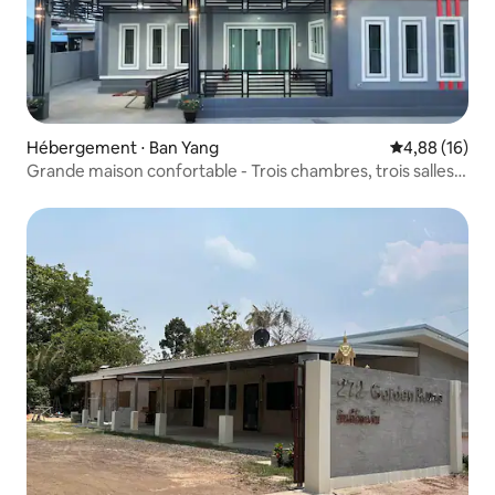
Hébergement ⋅ Ban Yang
Évaluation mo
4,88 (16)
Grande maison confortable - Trois chambres, trois salles
de bain complètes