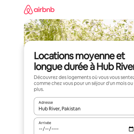
Aller
directement
au
contenu
Locations moyenne et
longue durée à Hub Rive
Découvrez des logements où vous vous sente
comme chez vous pour un séjour d'un mois ou
plus.
Adresse
Lorsque les résultats s'affichent, utilisez les flèc
Arrivée