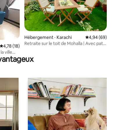
ntaires : 4,64 sur 5
Hébergement ⋅ Karachi
Évaluation moyenne su
4,94 (69)
Retraite sur le toit de Mohalla | Avec patio
Évaluation moyenne sur la base de 18 commentaires : 4,78 sur 5
4,78 (18)
et climatisation
a ville
avantageux