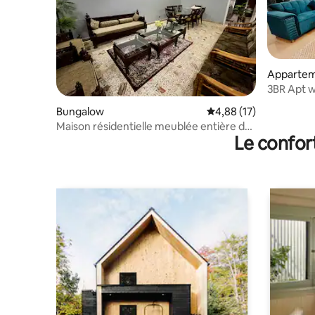
Appartem
3BR Apt w
Balcony|
Bungalow
Évaluation moyenne su
4,88 (17)
Maison résidentielle meublée entière de
Le confor
3 chambres, 3 climatiseurs