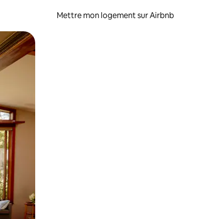
Mettre mon logement sur Airbnb
sant glisser.