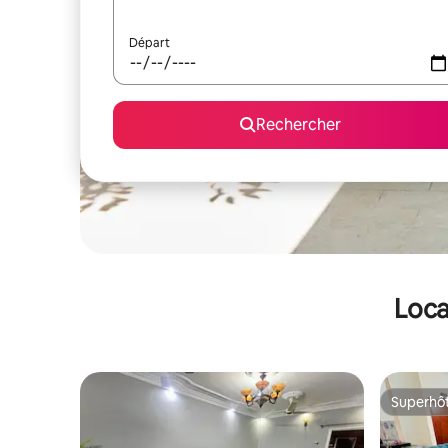
Départ
Rechercher
Loca
Superhô
Superhô