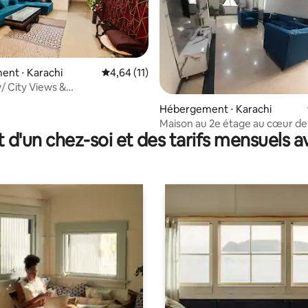
ent ⋅ Karachi
Évaluation moyenne sur la base de 11 comme
4,64 (11)
/ City Views &
secure|24/7power
r la base de 17 commentaires : 4,88 sur 5
Hébergement ⋅ Karachi
Maison au 2e étage au cœur de l
t d'un chez-soi et des tarifs mensuels 
près de Aga Khan H.