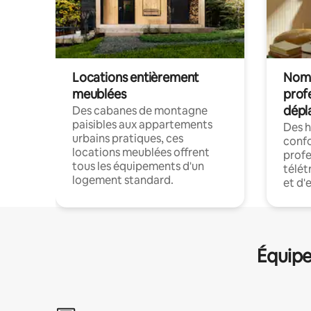
Locations entièrement
Noma
meublées
prof
dépl
Des cabanes de montagne
paisibles aux appartements
Des 
urbains pratiques, ces
confo
locations meublées offrent
profe
tous les équipements d'un
télét
logement standard.
et d'
Équipe