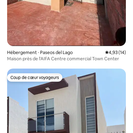
Hébergement ⋅ Paseos del Lago
Évaluation mo
4,93 (14)
Maison près de l'AIFA Centre commercial Town Center
Coup de cœur voyageurs
Coup de cœur voyageurs