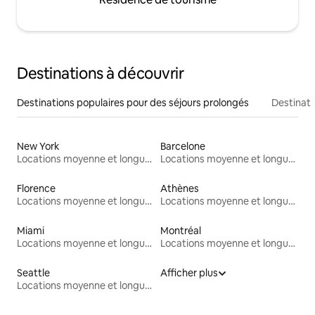
Destinations à découvrir
Destinations populaires pour des séjours prolongés
Destinati
New York
Barcelone
Locations moyenne et longue durée
Locations moyenne et longue durée
Florence
Athènes
Locations moyenne et longue durée
Locations moyenne et longue durée
Miami
Montréal
Locations moyenne et longue durée
Locations moyenne et longue durée
Seattle
Afficher plus
Locations moyenne et longue durée