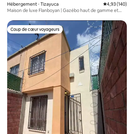
Hébergement ⋅ Tizayuca
Évaluation moy
4,93 (140)
Maison de luxe Flanboyan | Gazébo haut de gamme et
piscine
Coup de cœur voyageurs
Coup de cœur voyageurs