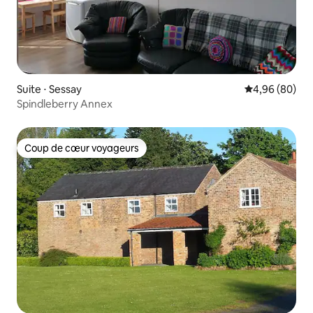
Suite ⋅ Sessay
Évaluation mo
4,96 (80)
Spindleberry Annex
Coup de cœur voyageurs
Coup de cœur voyageurs