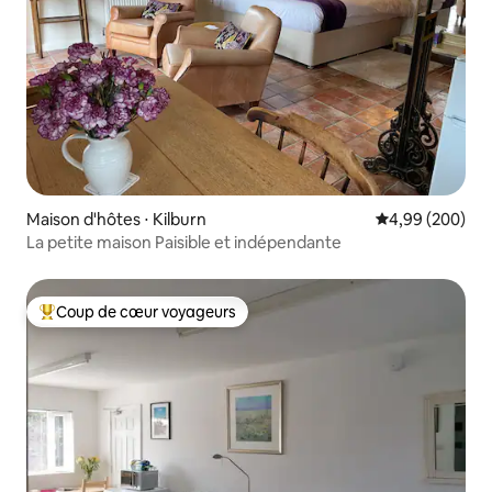
Maison d'hôtes ⋅ Kilburn
Évaluation moy
4,99 (200)
La petite maison Paisible et indépendante
Coup de cœur voyageurs
Coups de cœur voyageurs les plus appréciés