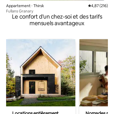
Appartement ⋅ Thirsk
Évaluation moy
4,87 (216)
Fullans Granary
Le confort d'un chez-soi et des tarifs
mensuels avantageux
Locations entièrement
Nomades num