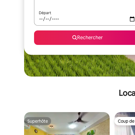
Départ
Rechercher
Loca
Superhôte
Coup de
Superhôte
Coup de