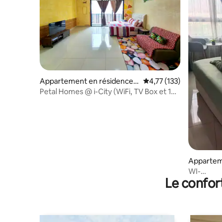
Appartement en résidence ⋅
Évaluation moyenne sur
4,77 (133)
Shah Alam
Petal Homes @ i-City (WiFi, TV Box et 1
place de parking)
Appartem
WI-
Le confor
FI/Netfli