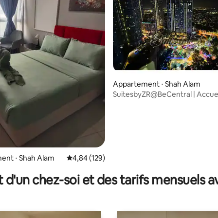
 la base de 133 commentaires : 4,77 sur 5
Appartement ⋅ Shah Alam
SuitesbyZR@BeCentral | Accuei
chaleureux • Wi-Fi • Netflix
ent ⋅ Shah Alam
Évaluation moyenne sur la base de 129 commen
4,84 (129)
t d'un chez-soi et des tarifs mensuels 
x/PrimeVideo/Cuckoo/iCity/Mall/UITM