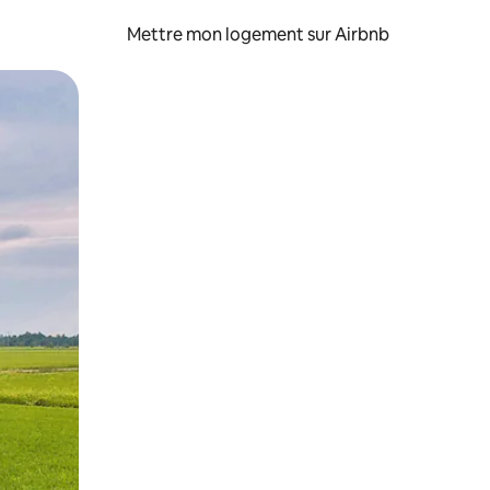
Mettre mon logement sur Airbnb
sant glisser.