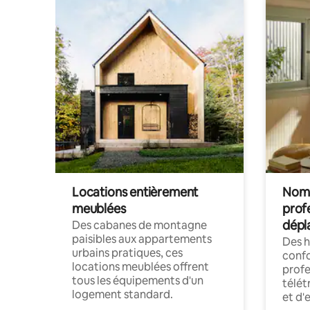
Locations entièrement
Noma
meublées
prof
dépl
Des cabanes de montagne
paisibles aux appartements
Des 
urbains pratiques, ces
confo
locations meublées offrent
profe
tous les équipements d'un
télét
logement standard.
et d'