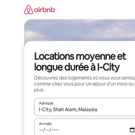
Aller
directement
au
contenu
Locations moyenne et
longue durée à I-City
Découvrez des logements où vous vous sente
comme chez vous pour un séjour d'un mois ou
plus.
Adresse
Lorsque les résultats s'affichent, utilisez les flèc
Arrivée