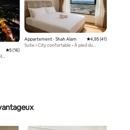
Appartement ⋅ Shah Alam
Évaluation moyenne su
4,95 (41)
Suite i-City confortable • À pied du
Évaluation moyenne sur la base de 16 commentaires : 5 sur 5
5 (16)
centre commercial et du parc
d'attractions • Piscine
l
taires : 4,84 sur 5
avantageux