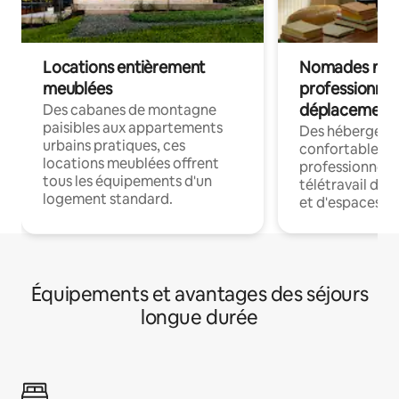
Locations entièrement
Nomades num
meublées
professionnel
déplacement
Des cabanes de montagne
paisibles aux appartements
Des hébergem
urbains pratiques, ces
confortables p
locations meublées offrent
professionnels
tous les équipements d'un
télétravail dis
logement standard.
et d'espaces de
Équipements et avantages des séjours
longue durée