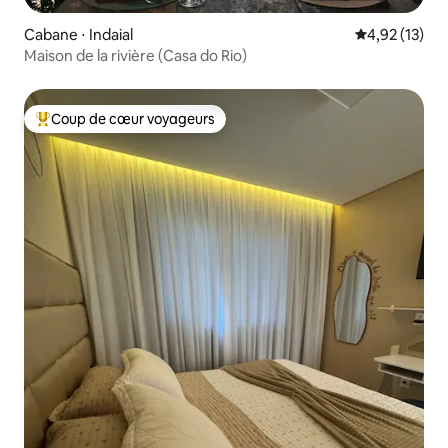
Cabane ⋅ Indaial
Évaluation mo
4,92 (13)
Maison de la rivière (Casa do Rio)
Coup de cœur voyageurs
Coups de cœur voyageurs les plus appréciés