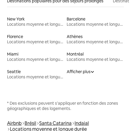
Destinations populaires pour des séjours prolongés
Destinati
New York
Barcelone
Locations moyenne et longue durée
Locations moyenne et longue durée
Florence
Athènes
Locations moyenne et longue durée
Locations moyenne et longue durée
Miami
Montréal
Locations moyenne et longue durée
Locations moyenne et longue durée
Seattle
Afficher plus
Locations moyenne et longue durée
* Des exclusions peuvent s'appliquer en fonction des zones
géographiques et des logements.
Airbnb
Brésil
Santa Catarina
Indaial
Locations moyenne et longue durée