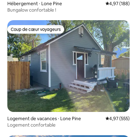
Hébergement ⋅ Lone Pine
Évaluation moy
4,97 (188)
Bungalow confortable !
Coup de cœur voyageurs
Coup de cœur voyageurs
Logement de vacances ⋅ Lone Pine
Évaluation moy
4,97 (555)
Logement confortable