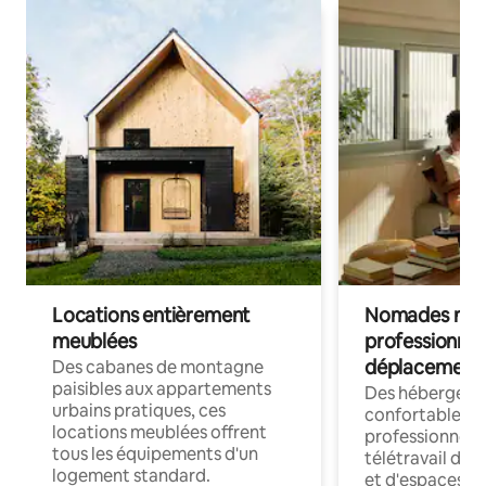
Locations entièrement
Nomades num
meublées
professionnel
déplacement
Des cabanes de montagne
paisibles aux appartements
Des hébergem
urbains pratiques, ces
confortables p
locations meublées offrent
professionnels
tous les équipements d'un
télétravail dis
logement standard.
et d'espaces de