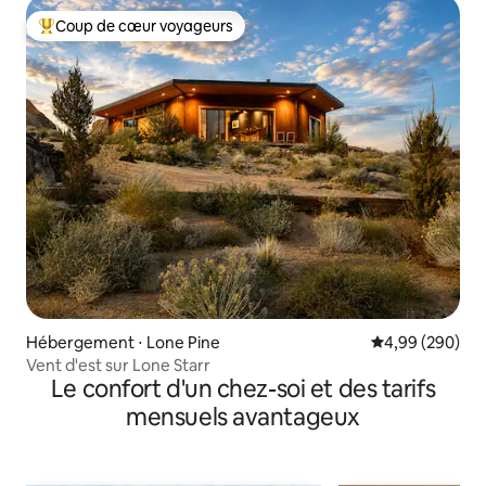
Coup de cœur voyageurs
Coups de cœur voyageurs les plus appréciés
Hébergement ⋅ Lone Pine
Évaluation moy
4,99 (290)
Vent d'est sur Lone Starr
Le confort d'un chez-soi et des tarifs
mensuels avantageux