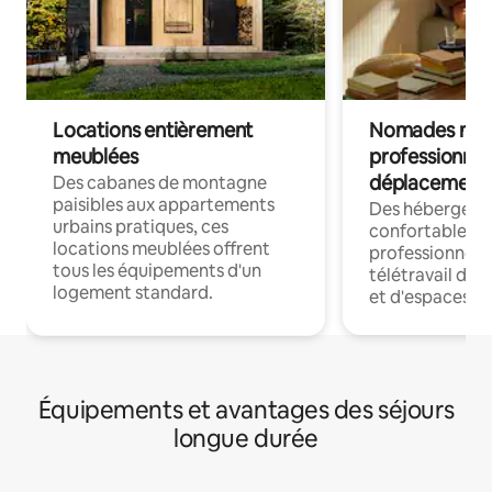
Locations entièrement
Nomades num
meublées
professionnel
déplacement
Des cabanes de montagne
paisibles aux appartements
Des hébergem
urbains pratiques, ces
confortables p
locations meublées offrent
professionnels
tous les équipements d'un
télétravail dis
logement standard.
et d'espaces de
Équipements et avantages des séjours
longue durée