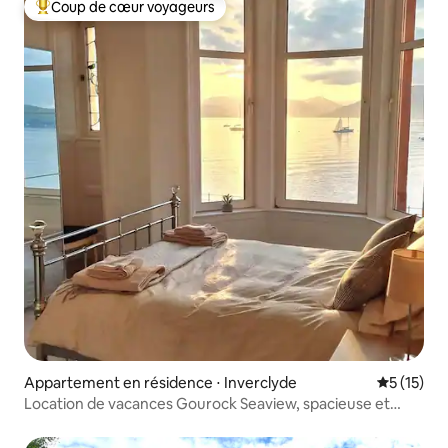
Coup de cœur voyageurs
Coups de cœur voyageurs les plus appréciés
Appartement en résidence ⋅ Inverclyde
Évaluation
5 (15)
Location de vacances Gourock Seaview, spacieuse et
panoramique