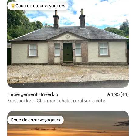
Coup de cœur voyageurs
Coups de cœur voyageurs les plus appréciés
Hébergement ⋅ Inverkip
Évaluation mo
4,95 (44)
Frostpocket - Charmant chalet rural sur la côte
Coup de cœur voyageurs
Coup de cœur voyageurs