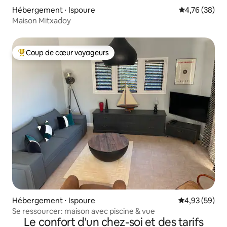
Hébergement ⋅ Ispoure
Évaluation mo
4,76 (38)
Maison Mitxadoy
Coup de cœur voyageurs
Coups de cœur voyageurs les plus appréciés
Hébergement ⋅ Ispoure
Évaluation mo
4,93 (59)
Se ressourcer: maison avec piscine & vue
Le confort d'un chez-soi et des tarifs