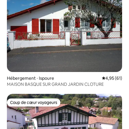
Hébergement ⋅ Ispoure
Évaluation mo
4,95 (61)
MAISON BASQUE SUR GRAND JARDIN CLOTURE
Coup de cœur voyageurs
Coup de cœur voyageurs