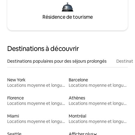
Résidence de tourisme
Destinations à découvrir
Destinations populaires pour des séjours prolongés
Destinati
New York
Barcelone
Locations moyenne et longue durée
Locations moyenne et longue durée
Florence
Athènes
Locations moyenne et longue durée
Locations moyenne et longue durée
Miami
Montréal
Locations moyenne et longue durée
Locations moyenne et longue durée
Seattle
Afficher plus