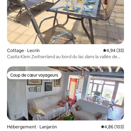
Cottage ⋅ Lecrín
Évaluation mo
4,94 (33)
Casita Klein Zwitserland au bord du lac dans la vallée de
Lecrín
Coup de cœur voyageurs
Coup de cœur voyageurs
Hébergement ⋅ Lanjarón
Évaluation moy
4,86 (103)