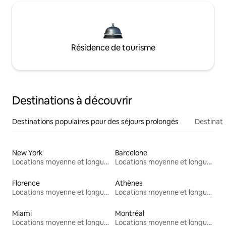
Résidence de tourisme
Destinations à découvrir
Destinations populaires pour des séjours prolongés
Destinati
New York
Barcelone
Locations moyenne et longue durée
Locations moyenne et longue durée
Florence
Athènes
Locations moyenne et longue durée
Locations moyenne et longue durée
Miami
Montréal
Locations moyenne et longue durée
Locations moyenne et longue durée