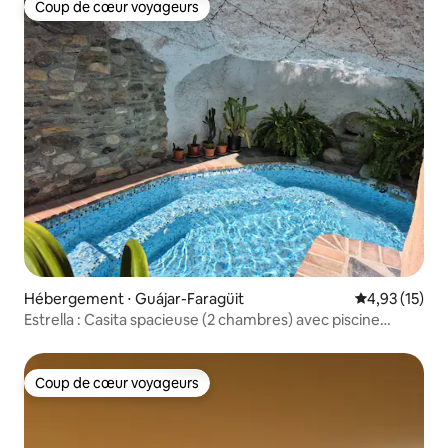
Coup de cœur voyageurs
Coup de cœur voyageurs
Hébergement ⋅ Guájar-Faragüit
Évaluation mo
4,93 (15)
Estrella : Casita spacieuse (2 chambres) avec piscine
troglodyte
Coup de cœur voyageurs
Coup de cœur voyageurs