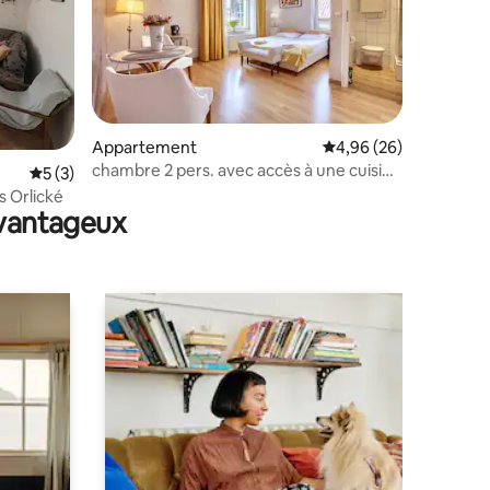
ntaires : 4,84 sur 5
Appartement
Évaluation moyenne su
4,96 (26)
chambre 2 pers. avec accès à une cuisine
Évaluation moyenne sur la base de 3 commentaires : 5 sur 5
5 (3)
équipée
s Orlické
avantageux