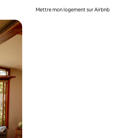
Mettre mon logement sur Airbnb
sant glisser.