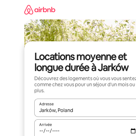
Aller
directement
au
contenu
Locations moyenne et
longue durée à Jarków
Découvrez des logements où vous vous sente
comme chez vous pour un séjour d'un mois ou
plus.
Adresse
Lorsque les résultats s'affichent, utilisez les flèc
Arrivée