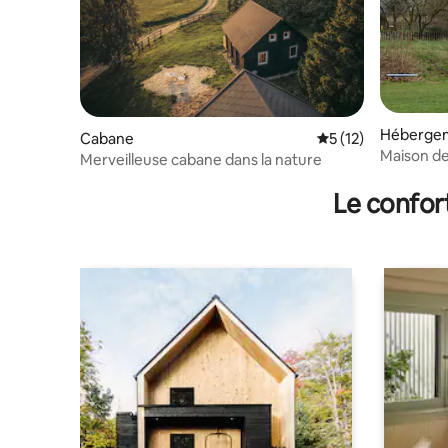
Héberge
Cabane
Évaluation moyenne
5 (12)
Maison de
Merveilleuse cabane dans la nature
Le confor