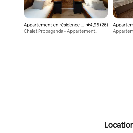
Appartement en résidence ⋅
Évaluation moyenne sur
4,96 (26)
Apparteme
Liptovský Mikuláš
čina Leho
Chalet Propaganda - Appartement
Apparteme
inférieur
montagn
Location