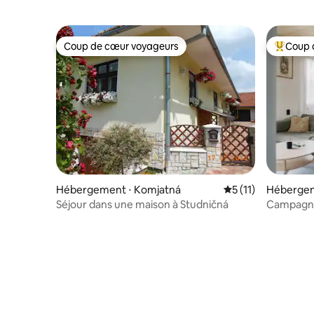
Coup de cœur voyageurs
Coup 
Coup de cœur voyageurs
Coups de
Hébergement ⋅ Komjatná
Évaluation moyenne
5 (11)
Hébergem
tiašovce
Séjour dans une maison à Studničná
Campagne 