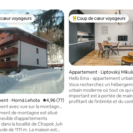
 cœur voyageurs
Coup de cœur voyageurs
 cœur voyageurs
Coups de cœur voyageurs les p
e sur la base de 6 commentaires : 5 sur 5
Appartement ⋅ Liptovský Mikul
Hello Ema - appartement urbai
moderne
Vous recherchez un hébergem
urbain moderne où tout ce qui 
important est à portée de main
ent ⋅ Horná Lehota
Évaluation moyenne sur la base de 77 commen
4,96 (77)
profitant de l'intimité et du con
ent avec vue sur la montagne
Bonjour Ema - L'appartement 
Juh 1111 mètres
ment de montagne est situé
city est situé à Liptovský Mikulá
mmeuble d'appartements
quartier de Palúdzka, dans la r
 dans la localité de Chopok Juh
populaire de Liptov. L'héberge
tude de 1111 m. La maison est
une capacité de 2 lits avec la pos