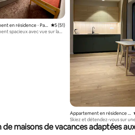
 la base de 26 commentaires : 4,96 sur 5
nt en résidence ⋅ Pav
Évaluation moyenne sur la base de 51 co
5 (51)
ta
nt spacieux avec vue sur la
e
Appartement en résidence ⋅
Liptovský Mikuláš
Skiez et détendez-vous sur une
 de maisons de vacances adaptées aux
estivale