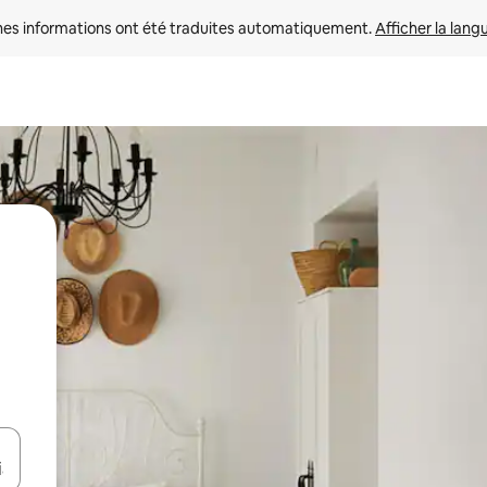
nes informations ont été traduites automatiquement. 
Afficher la lang
hes vers le haut et vers le bas pour les parcourir ou en appuyant et en fai