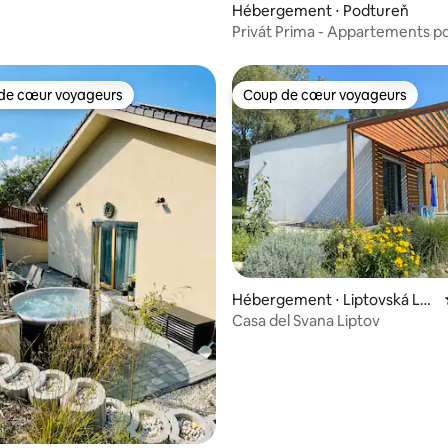
Hébergement ⋅ Podtureň
Privát Prima - Appartements p
personnes en bas
de cœur voyageurs
Coup de cœur voyageurs
 cœur voyageurs les plus appréciés
Coup de cœur voyageurs
Hébergement ⋅ Liptovská Lúž
na
Casa del Svana Liptov