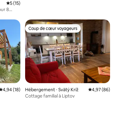
Évaluation moyenne sur la base de 15 commentaires : 5 sur 5
5 (15)
our 8
Coup de cœur voyageurs
Coup de cœur voyageurs
Évaluation moyenne sur la base de 18 commentaires : 4,94 sur 5
4,94 (18)
Hébergement ⋅ Svätý Kríž
Évaluation moyenne su
4,97 (86)
Cottage familial à Liptov