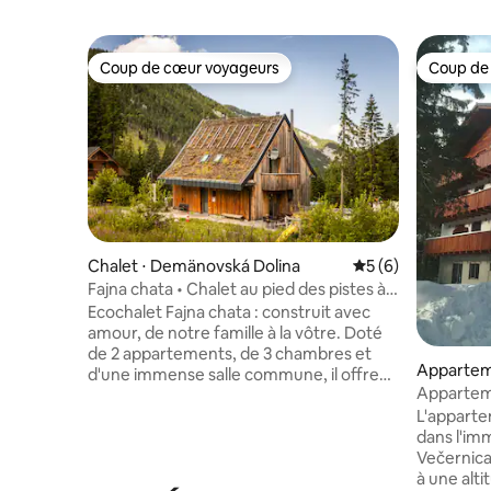
Coup de cœur voyageurs
Coup de
Coup de cœur voyageurs
Coup de
Chalet ⋅ Demänovská Dolina
Évaluation moyenn
5 (6)
Fajna chata • Chalet au pied des pistes à
Jasna
Ecochalet Fajna chata : construit avec
amour, de notre famille à la vôtre. Doté
de 2 appartements, de 3 chambres et
Appartem
d'une immense salle commune, il offre
Appartem
un mélange parfait d'intimité et de plaisir.
- Chopok 
L'apparte
Chaque chambre dispose de 2 lits avec
dans l'i
piscine flexible et d'une salle d'eau privée
Večernica
avec douche. Les deux appartements
à une alti
ont un kitchinett. La salle commune