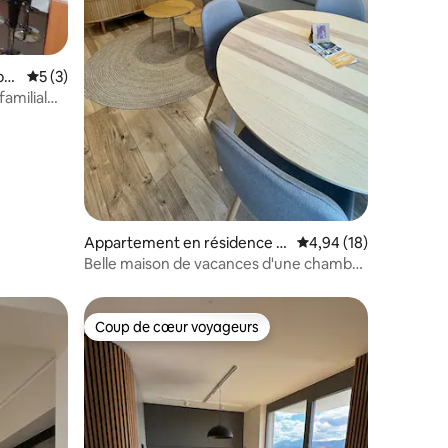
entaires : 4,8 sur 5
pto
Évaluation moyenne sur la base de 3 commentaires : 5 sur 5
5 (3)
amilial
Appartement en résidence ⋅
Évaluation moyenne su
4,94 (18)
Demänovská Dolina
Belle maison de vacances d'une chambre
avec stationnement gratuit
Coup de cœur voyageurs
Coup de cœur voyageurs