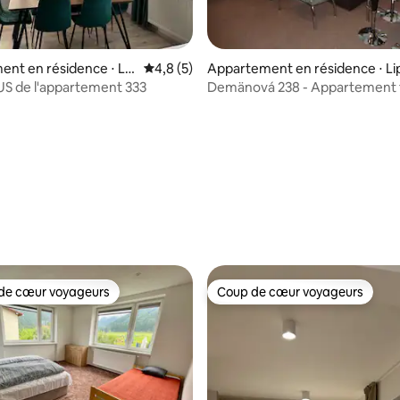
ur la base de 108 commentaires : 5 sur 5
nt en résidence ⋅ Lip
Évaluation moyenne sur la base de 5 comm
4,8 (5)
Appartement en résidence ⋅ Li
kuláš
vský Mikuláš
S de l'appartement 333
Demänová 238 - Appartement f
avec balcon
de cœur voyageurs
Coup de cœur voyageurs
 cœur voyageurs les plus appréciés
Coup de cœur voyageurs