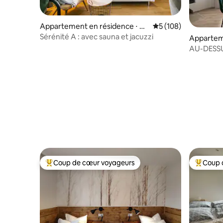
Appartement en résidence ⋅ Pri
Évaluation moyenne s
5 (108)
bylina
Sérénité A : avec sauna et jacuzzi
Apparteme
tovský Mi
AU-DESSU
Coup de cœur voyageurs
Coup 
Coups de cœur voyageurs les plus appréciés
Coups de