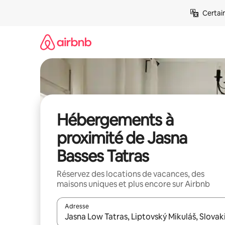
Aller
Certai
directement
au
contenu
Hébergements à
proximité de Jasna
Basses Tatras
Réservez des locations de vacances, des
maisons uniques et plus encore sur Airbnb
Adresse
Lorsque les résultats s'affichent, utilisez les flèc