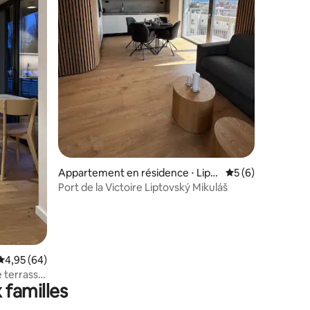
mmentaires : 5 sur 5
Appartement en résidence ⋅ Lipt
Évaluation moyenn
5 (6)
ovský Mikuláš
Port de la Victoire Liptovský Mikuláš
Évaluation moyenne sur la base de 64 commentaires : 4,95 sur 5
4,95 (64)
 terrasse
 familles