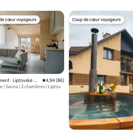
de cœur voyageurs
Coup de cœur voyageurs
 cœur voyageurs les plus appréciés
Coup de cœur voyageurs
 sur la base de 11 commentaires : 5 sur 5
ent ⋅ Liptovské Ma
Évaluation moyenne sur la base de 86 commen
4,94 (86)
| Sauna | 2 chambres | Liptov