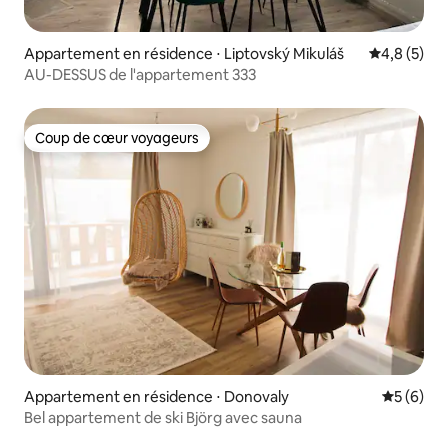
Appartement en résidence ⋅ Liptovský Mikuláš
Évaluation 
4,8 (5)
AU-DESSUS de l'appartement 333
Coup de cœur voyageurs
Coup de cœur voyageurs
Appartement en résidence ⋅ Donovaly
Évaluatio
5 (6)
Bel appartement de ski Björg avec sauna