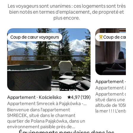
Les voyageurs sont unanimes : ces logements sont très
bien notés en termes d'emplacement, de propreté et
plus encore.
Coup de cœur voyageurs
Coup de cœur 
Coup de cœur voyageurs
Coups de cœur vo
Appartement ⋅ Koś
Appartement à 1 0
avec vue, max. 8 
Appartement de pl
Appartement ⋅ Kościelisko
Évaluation moyenne sur la base 
4,97 (139)
situé dans une mai
Appartement Smrecek à Pająkówka -
altitude de 1050 a
Premium Class
Bienvenue dans l'appartement
la mer ! ! ! L'entré
SMRECEK, situé dans le charmant
L'appartement di
quartier de Polana Pająkówka, dans un
terrasse, nous fou
environnement paisible près de
La vue sur les mon
Zakopane. Cet endroit allie le confort à la