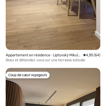
Appartement en résidence ⋅ Liptovský Mikulá
Évaluation mo
4,95 (64)
š
Skiez et détendez-vous sur une terrasse estivale
Coup de cœur voyageurs
Coup de cœur voyageurs