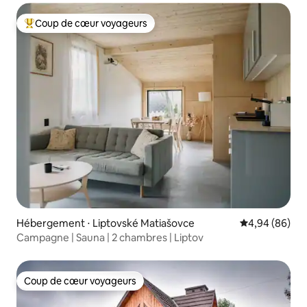
Coup de cœur voyageurs
Coups de cœur voyageurs les plus appréciés
Hébergement ⋅ Liptovské Matiašovce
Évaluation mo
4,94 (86)
Campagne | Sauna | 2 chambres | Liptov
Coup de cœur voyageurs
Coup de cœur voyageurs