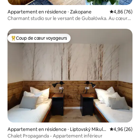
Appartement en résidence ⋅ Zakopane
Évaluation mo
4,86 (76)
Charmant studio sur le versant de Gubałówka. Au cœur
de la ville.
Coup de cœur voyageurs
Coups de cœur voyageurs les plus appréciés
Appartement en résidence ⋅ Liptovský Mikulá
Évaluation mo
4,96 (26)
š
Chalet Propaganda - Appartement inférieur