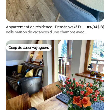
Appartement en résidence ⋅ Demänovská Doli
Évaluation mo
4,94 (18)
na
Belle maison de vacances d'une chambre avec
stationnement gratuit
Coup de cœur voyageurs
Coup de cœur voyageurs