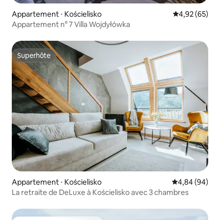
Appartement ⋅ Kościelisko
Évaluation mo
4,92 (65)
Appartement n° 7 Villa Wojdyłówka
Superhôte
Superhôte
Appartement ⋅ Kościelisko
Évaluation mo
4,84 (94)
La retraite de DeLuxe à Kościelisko avec 3 chambres