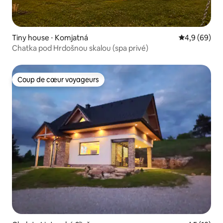
Tiny house ⋅ Komjatná
Évaluation m
4,9 (69)
Chatka pod Hrdošnou skalou (spa privé)
Coup de cœur voyageurs
Coup de cœur voyageurs