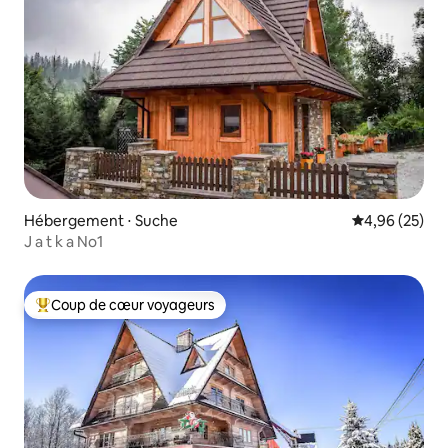
Hébergement ⋅ Suche
Évaluation mo
4,96 (25)
J a t k a No1
Coup de cœur voyageurs
Coups de cœur voyageurs les plus appréciés