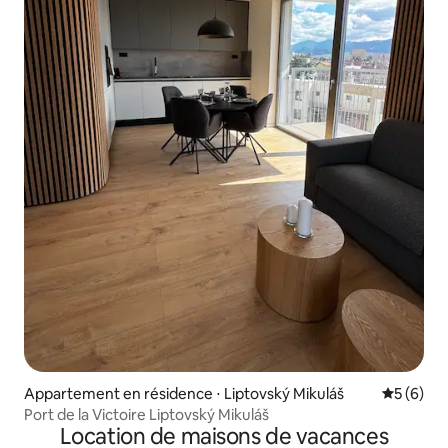
Appartement en résidence ⋅ Liptovský Mikuláš
Évaluatio
5 (6)
Port de la Victoire Liptovský Mikuláš
Location de maisons de vacances