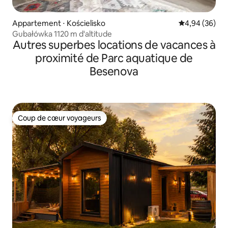
Appartement ⋅ Kościelisko
Évaluation mo
4,94 (36)
Gubałówka 1120 m d'altitude
Autres superbes locations de vacances à
proximité de Parc aquatique de
Besenova
Coup de cœur voyageurs
Coup de cœur voyageurs