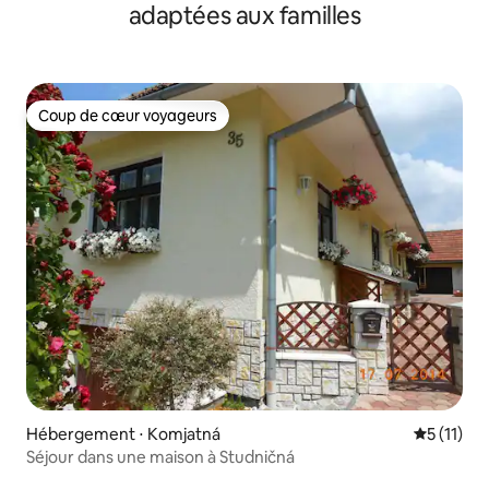
adaptées aux familles
Coup de cœur voyageurs
Coup de cœur voyageurs
Hébergement ⋅ Komjatná
Évaluatio
5 (11)
Séjour dans une maison à Studničná