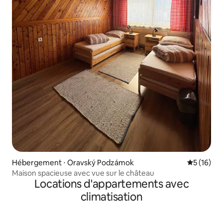
Hébergement ⋅ Oravský Podzámok
Évaluation
5 (16)
Maison spacieuse avec vue sur le château
Locations d'appartements avec
climatisation