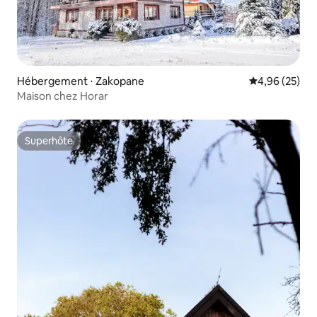
Hébergement ⋅ Zakopane
Évaluation mo
4,96 (25)
Maison chez Horar
Superhôte
Superhôte