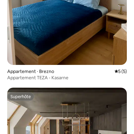
Appartement ⋅ Brezno
Évaluatio
5 (5)
Appartement TEZA - Kasarne
Superhôte
Superhôte