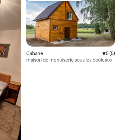
Cabane
Évaluation moyenn
5 (5)
maison de menuiserie sous les bouleaux
mmentaires : 5 sur 5