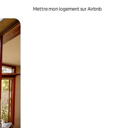
Mettre mon logement sur Airbnb
sant glisser.