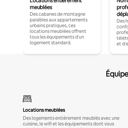
Locations entièrement
Noma
meublées
prof
dépl
Des cabanes de montagne
paisibles aux appartements
Des 
urbains pratiques, ces
confo
locations meublées offrent
profe
tous les équipements d'un
télét
logement standard.
et d'
Équipe
Locations meublées
Des logements entièrement meublés avec une
cuisine, le wifi et les équipements dont vous