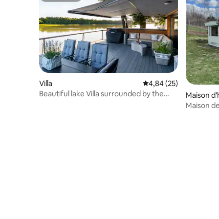
Villa
Évaluation moyenne sur
4,84 (25)
Beautiful lake Villa surrounded by the
Maison d'
forest.
Maison d