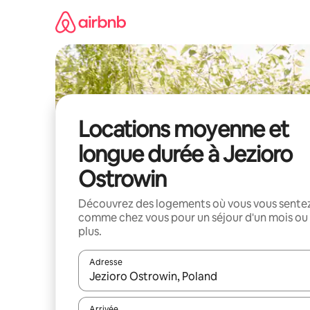
Aller
directement
au
contenu
Locations moyenne et
longue durée à Jezioro
Ostrowin
Découvrez des logements où vous vous sente
comme chez vous pour un séjour d'un mois ou
plus.
Adresse
Lorsque les résultats s'affichent, utilisez les flèc
Arrivée