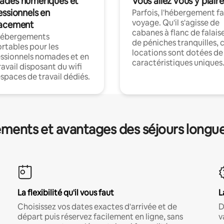
des numériques et
Vous allez vous y plaire
essionnels en
Parfois, l'hébergement fai
voyage. Qu'il s'agisse de
acement
cabanes à flanc de falais
hébergements
de péniches tranquilles, 
rtables pour les
locations sont dotées de
ssionnels nomades et en
caractéristiques uniques
ravail disposant du wifi
espaces de travail dédiés.
ments et avantages des séjours longu
La flexibilité qu'il vous faut
L
Choisissez vos dates exactes d'arrivée et de
D
départ puis réservez facilement en ligne, sans
v