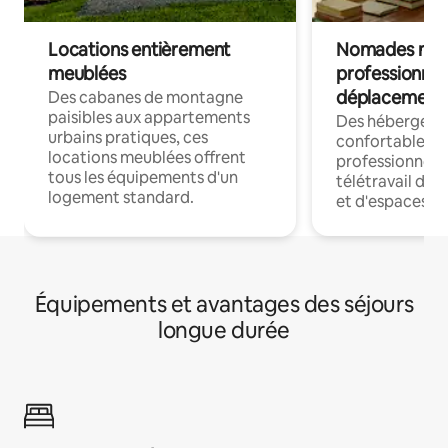
Locations entièrement
Nomades num
meublées
professionnel
déplacement
Des cabanes de montagne
paisibles aux appartements
Des hébergem
urbains pratiques, ces
confortables p
locations meublées offrent
professionnels
tous les équipements d'un
télétravail dis
logement standard.
et d'espaces de
Équipements et avantages des séjours
longue durée