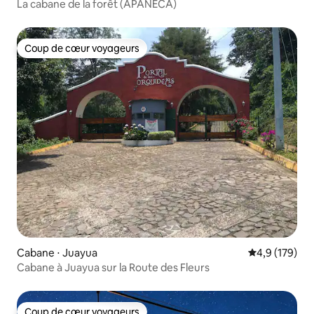
La cabane de la forêt (APANECA)
Coup de cœur voyageurs
Coup de cœur voyageurs
Cabane ⋅ Juayua
Évaluation mo
4,9 (179)
Cabane à Juayua sur la Route des Fleurs
Coup de cœur voyageurs