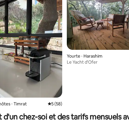
Yourte ⋅ Harashim
Le Yacht d'Ofer
la base de 428 commentaires : 4,88 sur 5
hôtes ⋅ Timrat
Évaluation moyenne sur la base de 58 co
5 (58)
t d'un chez-soi et des tarifs mensuels 