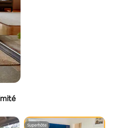
imité
Superhôte
Superhôte