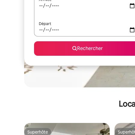
Départ
Rechercher
Loca
Superhôte
Superhô
Superhôte
Superhô