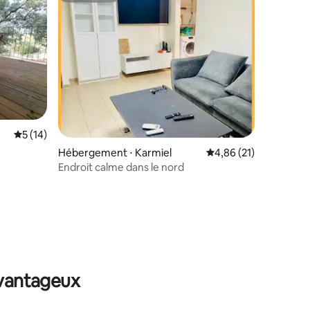
Évaluation moyenne sur la base de 14 commentaires : 5 sur 5
5 (14)
Hébergement ⋅ Karmiel
Évaluation moyenne su
4,86 (21)
Endroit calme dans le nord
mmentaires : 5 sur 5
avantageux