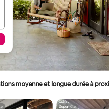
tions moyenne et longue durée à prox
te
Superhôte
te
Superhôte