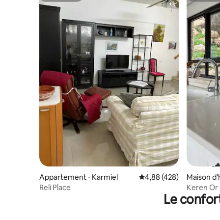
Appartement ⋅ Karmiel
Évaluation moyenne sur 
4,88 (428)
Maison d'
Reli Place
Keren Or
Le confor