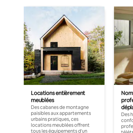
Locations entièrement
Noma
meublées
prof
dépl
Des cabanes de montagne
paisibles aux appartements
Des 
urbains pratiques, ces
confo
locations meublées offrent
profe
tous les équipements d'un
télét