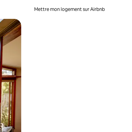
Mettre mon logement sur Airbnb
sant glisser.