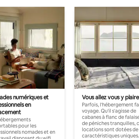
des numériques et
Vous allez vous y plaire
essionnels en
Parfois, l'hébergement fai
voyage. Qu'il s'agisse de
acement
cabanes à flanc de falais
hébergements
de péniches tranquilles, 
rtables pour les
locations sont dotées de
ssionnels nomades et en
caractéristiques uniques
ravail disposant du wifi