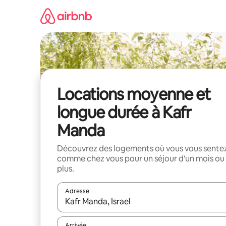
Aller
directement
au
contenu
Locations moyenne et
longue durée à Kafr
Manda
Découvrez des logements où vous vous sente
comme chez vous pour un séjour d'un mois ou
plus.
Adresse
Lorsque les résultats s'affichent, utilisez les flèc
Arrivée