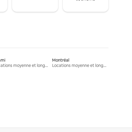
ami
Montréal
Locations moyenne et longue durée
Locations moyenne et longue durée