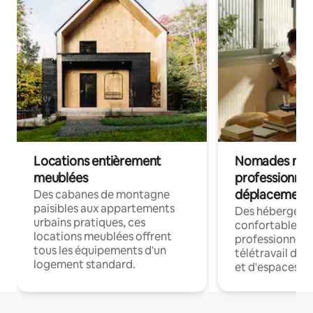
Locations entièrement
Nomades num
meublées
professionnel
déplacement
Des cabanes de montagne
paisibles aux appartements
Des hébergem
urbains pratiques, ces
confortables p
locations meublées offrent
professionnels
tous les équipements d'un
télétravail dis
logement standard.
et d'espaces de