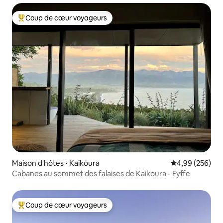
Coup de cœur voyageurs
Coups de cœur voyageurs les plus appréciés
Maison d'hôtes ⋅ Kaikōura
Évaluation moy
4,99 (256)
Cabanes au sommet des falaises de Kaikoura - Fyffe
Coup de cœur voyageurs
Coups de cœur voyageurs les plus appréciés