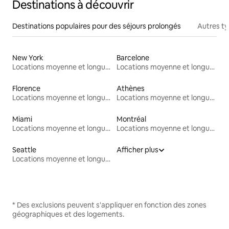
Destinations à découvrir
Destinations populaires pour des séjours prolongés
Autres t
New York
Barcelone
Locations moyenne et longue durée
Locations moyenne et longue durée
Florence
Athènes
Locations moyenne et longue durée
Locations moyenne et longue durée
Miami
Montréal
Locations moyenne et longue durée
Locations moyenne et longue durée
Seattle
Afficher plus
Locations moyenne et longue durée
* Des exclusions peuvent s'appliquer en fonction des zones
géographiques et des logements.