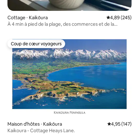
Cottage ⋅ Kaikōura
Évaluation moy
4,89 (245)
À 4 min à pied de la plage, des commerces et de la
nourriture.
Coup de cœur voyageurs
Coup de cœur voyageurs
Maison d'hôtes ⋅ Kaikōura
Évaluation moy
4,95 (147)
Kaikoura - Cottage Heays Lane.