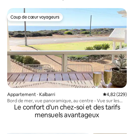
Coup de cœur voyageurs
Coup de cœur voyageurs
Appartement ⋅ Kalbarri
Évaluation moy
4,82 (229)
Bord de mer, vue panoramique, au centre - Vue sur les
Le confort d'un chez-soi et des tarifs
marins
mensuels avantageux