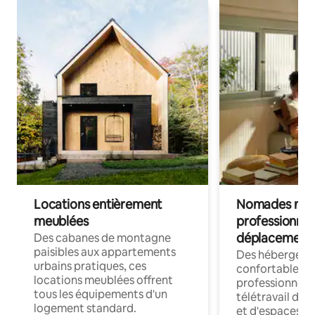
Locations entièrement
Nomades num
meublées
professionnel
déplacement
Des cabanes de montagne
paisibles aux appartements
Des hébergem
urbains pratiques, ces
confortables p
locations meublées offrent
professionnels
tous les équipements d'un
télétravail dis
logement standard.
et d'espaces de