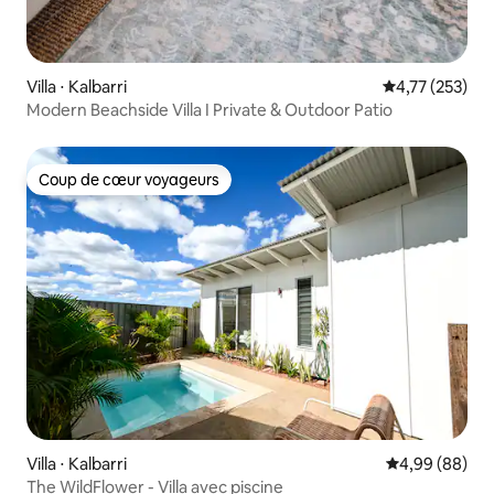
Villa ⋅ Kalbarri
Évaluation moy
4,77 (253)
Modern Beachside Villa I Private & Outdoor Patio
Coup de cœur voyageurs
Coup de cœur voyageurs
Villa ⋅ Kalbarri
Évaluation mo
4,99 (88)
The WildFlower - Villa avec piscine