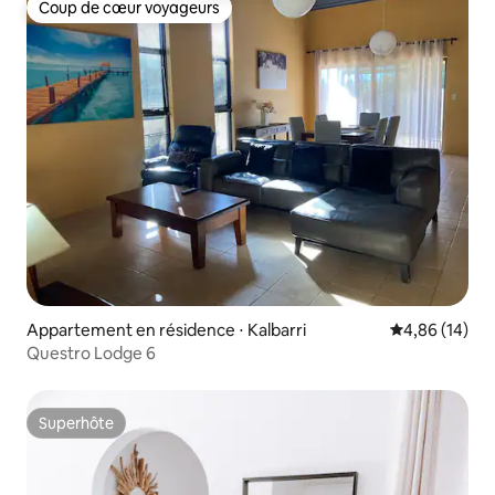
Coup de cœur voyageurs
Coup de cœur voyageurs
Appartement en résidence ⋅ Kalbarri
Évaluation mo
4,86 (14)
Questro Lodge 6
Superhôte
Superhôte