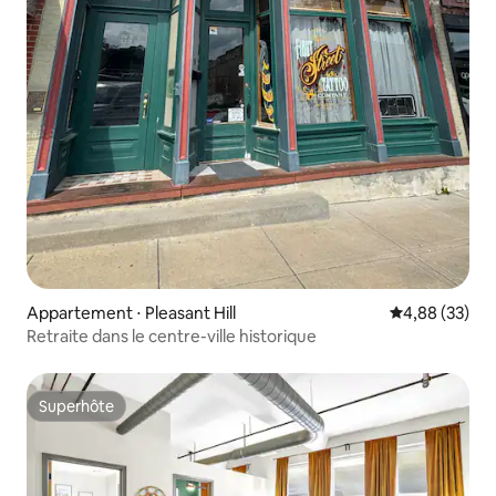
Appartement ⋅ Pleasant Hill
Évaluation mo
4,88 (33)
Retraite dans le centre-ville historique
Superhôte
Superhôte