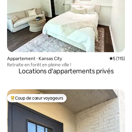
Appartement ⋅ Kansas City
Évaluation 
5 (115)
Retraite en forêt en pleine ville !
Locations d'appartements privés
Coup de cœur voyageurs
Coups de cœur voyageurs les plus appréciés