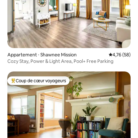
Appartement ⋅ Shawnee Mission
Évaluation mo
4,76 (58)
Cozy Stay, Power & Light Area, Pool+ Free Parking
Coup de cœur voyageurs
Coups de cœur voyageurs les plus appréciés