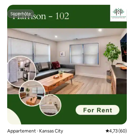
le toit
Superhôte
Superhôte
Appartement ⋅ Kansas City
Évaluation mo
4,73 (60)