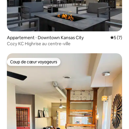
Appartement ⋅ Downtown Kansas City
Évaluatio
5 (7)
Cozy KC Highrise au centre-ville
Coup de cœur voyageurs
Coup de cœur voyageurs