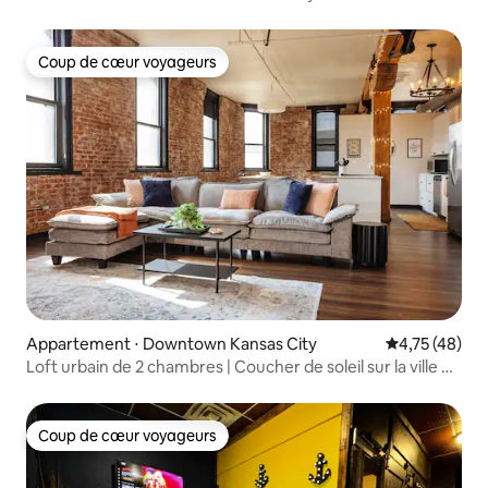
Coup de cœur voyageurs
Coup de cœur voyageurs
Appartement ⋅ Downtown Kansas City
Évaluation mo
4,75 (48)
Loft urbain de 2 chambres | Coucher de soleil sur la ville +
tramway
Coup de cœur voyageurs
Coup de cœur voyageurs