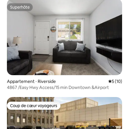
Superhôte
Superhôte
Appartement ⋅ Riverside
Évaluation
5 (10)
4867 /Easy Hwy Access/15 min Downtown &Airport
Coup de cœur voyageurs
Coup de cœur voyageurs