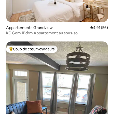
Appartement ⋅ Grandview
Évaluation mo
4,91 (56)
KC Gem 1Bdrm Appartement au sous-sol
Coup de cœur voyageurs
Coups de cœur voyageurs les plus appréciés