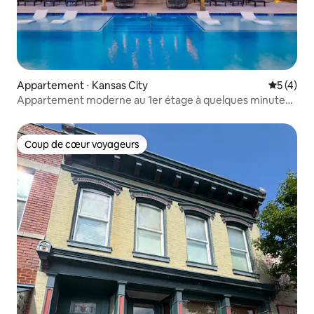
Appartement ⋅ Kansas City
Évaluatio
5 (4)
Appartement moderne au 1er étage à quelques minutes
de MCI
Coup de cœur voyageurs
Coup de cœur voyageurs