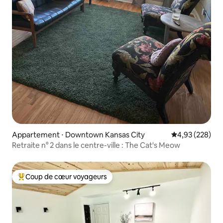
Appartement ⋅ Downtown Kansas City
Évaluation moy
4,93 (228)
Retraite n° 2 dans le centre-ville : The Cat's Meow
Coup de cœur voyageurs
Coups de cœur voyageurs les plus appréciés