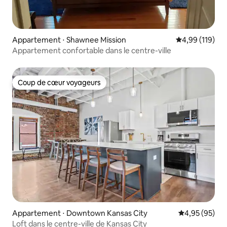
Appartement ⋅ Shawnee Mission
Évaluation moy
4,99 (119)
Appartement confortable dans le centre-ville
Coup de cœur voyageurs
Coup de cœur voyageurs
Appartement ⋅ Downtown Kansas City
Évaluation mo
4,95 (95)
Loft dans le centre-ville de Kansas City