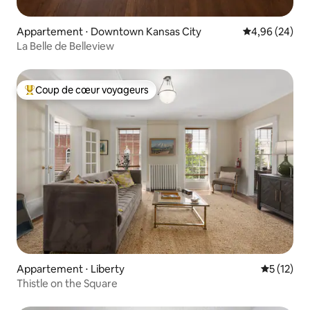
Appartement ⋅ Downtown Kansas City
Évaluation mo
4,96 (24)
La Belle de Belleview
Coup de cœur voyageurs
Coups de cœur voyageurs les plus appréciés
Appartement ⋅ Liberty
Évaluation
5 (12)
Thistle on the Square