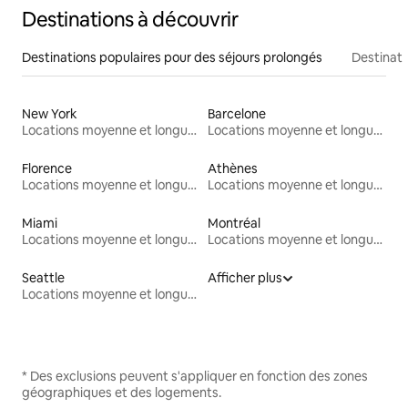
Destinations à découvrir
Destinations populaires pour des séjours prolongés
Destinati
New York
Barcelone
Locations moyenne et longue durée
Locations moyenne et longue durée
Florence
Athènes
Locations moyenne et longue durée
Locations moyenne et longue durée
Miami
Montréal
Locations moyenne et longue durée
Locations moyenne et longue durée
Seattle
Afficher plus
Locations moyenne et longue durée
* Des exclusions peuvent s'appliquer en fonction des zones
géographiques et des logements.