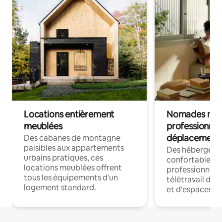
Locations entièrement
Nomades num
meublées
professionnel
déplacement
Des cabanes de montagne
paisibles aux appartements
Des hébergem
urbains pratiques, ces
confortables p
locations meublées offrent
professionnels
tous les équipements d'un
télétravail dis
logement standard.
et d'espaces de