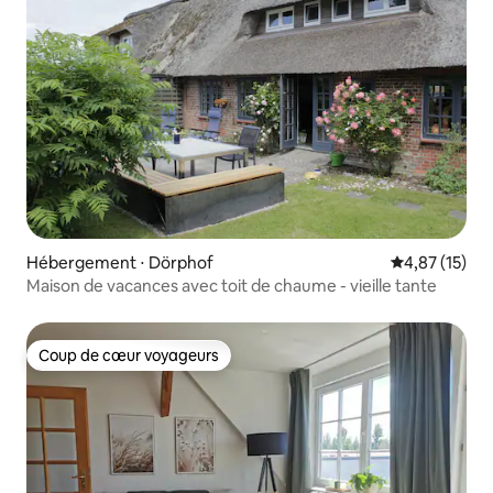
Hébergement ⋅ Dörphof
Évaluation mo
4,87 (15)
Maison de vacances avec toit de chaume - vieille tante
Coup de cœur voyageurs
Coup de cœur voyageurs