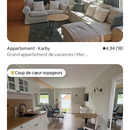
Appartement ⋅ Karby
Évaluation mo
4,94 (18)
Grand appartement de vacances | Mer
Baltique | Balcon | Place de parking
Coup de cœur voyageurs
Coups de cœur voyageurs les plus appréciés