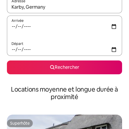
Adresse
Lorsque les résultats s'affichent, utilisez les flèches vers le hau
Arrivée
Départ
Rechercher
Locations moyenne et longue durée à
proximité
Superhôte
Superhôte