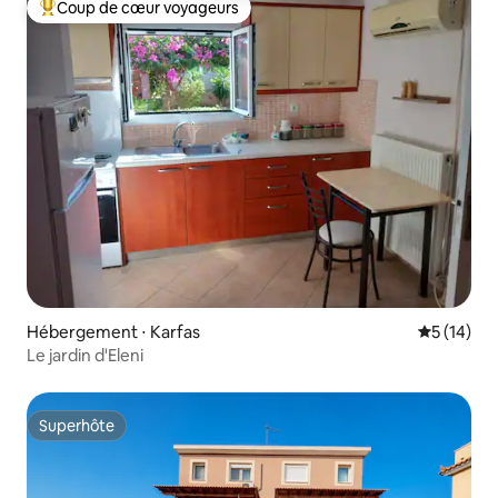
Coup de cœur voyageurs
Coups de cœur voyageurs les plus appréciés
Hébergement ⋅ Karfas
Évaluation
5 (14)
Le jardin d'Eleni
Superhôte
Superhôte