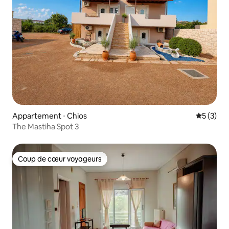
Appartement ⋅ Chios
Évaluatio
5 (3)
The Mastiha Spot 3
Coup de cœur voyageurs
Coup de cœur voyageurs