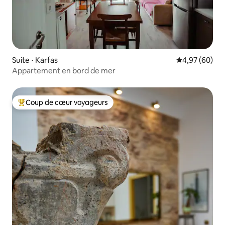
Suite ⋅ Karfas
Évaluation mo
4,97 (60)
Appartement en bord de mer
Coup de cœur voyageurs
Coups de cœur voyageurs les plus appréciés