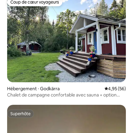
Coup de cœur voyageurs
Coup de cœur voyageurs
Hébergement ⋅ Godkärra
Évaluation mo
4,95 (56)
Chalet de campagne confortable avec sauna + option
glamping
Superhôte
Superhôte