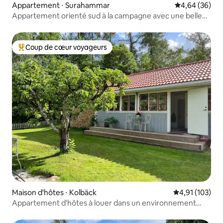
Appartement ⋅ Surahammar
Évaluation mo
4,64 (36)
Appartement orienté sud à la campagne avec une belle
vue
Coup de cœur voyageurs
Coups de cœur voyageurs les plus appréciés
Maison d'hôtes ⋅ Kolbäck
Évaluation moy
4,91 (103)
Appartement d'hôtes à louer dans un environnement
unique