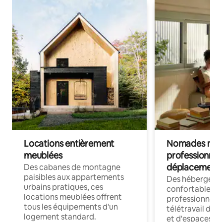
Locations entièrement
Nomades num
meublées
professionnel
déplacement
Des cabanes de montagne
paisibles aux appartements
Des hébergem
urbains pratiques, ces
confortables p
locations meublées offrent
professionnels
tous les équipements d'un
télétravail dis
logement standard.
et d'espaces de