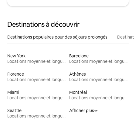
Destinations à découvrir
Destinations populaires pour des séjours prolongés
Destinati
New York
Barcelone
Locations moyenne et longue durée
Locations moyenne et longue durée
Florence
Athènes
Locations moyenne et longue durée
Locations moyenne et longue durée
Miami
Montréal
Locations moyenne et longue durée
Locations moyenne et longue durée
Seattle
Afficher plus
Locations moyenne et longue durée