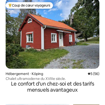
Coup de cœur voyageurs
Coups de cœur voyageurs les plus appréciés
Hébergement ⋅ Köping
Évaluation
5 (56)
Chalet ultramoderne du XVIIIe siècle.
Le confort d'un chez-soi et des tarifs
mensuels avantageux