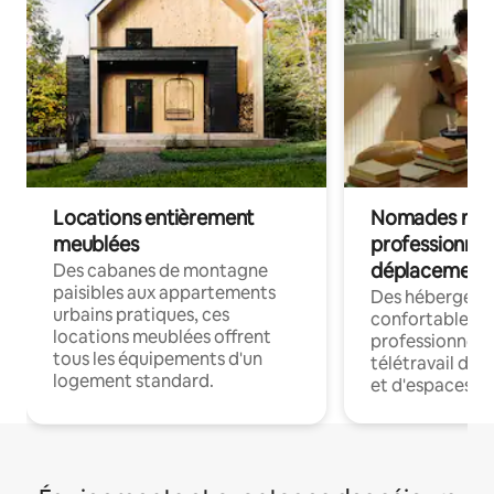
Locations entièrement
Nomades num
meublées
professionnel
déplacement
Des cabanes de montagne
paisibles aux appartements
Des hébergem
urbains pratiques, ces
confortables p
locations meublées offrent
professionnels
tous les équipements d'un
télétravail dis
logement standard.
et d'espaces de