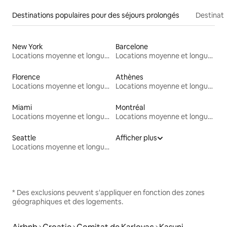
Destinations populaires pour des séjours prolongés
Destinati
New York
Barcelone
Locations moyenne et longue durée
Locations moyenne et longue durée
Florence
Athènes
Locations moyenne et longue durée
Locations moyenne et longue durée
Miami
Montréal
Locations moyenne et longue durée
Locations moyenne et longue durée
Seattle
Afficher plus
Locations moyenne et longue durée
* Des exclusions peuvent s'appliquer en fonction des zones
géographiques et des logements.