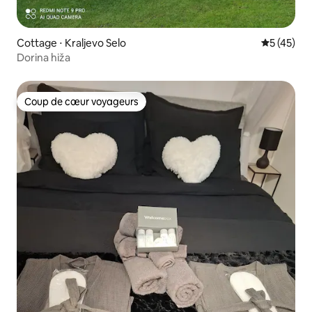
Cottage ⋅ Kraljevo Selo
Évaluation
5 (45)
Dorina hiža
Coup de cœur voyageurs
Coup de cœur voyageurs