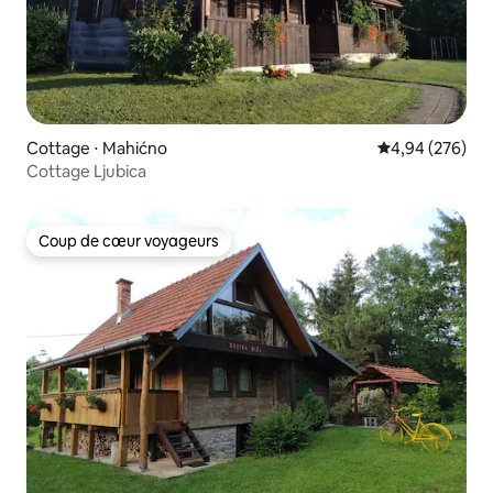
Cottage ⋅ Mahićno
Évaluation moy
4,94 (276)
Cottage Ljubica
Coup de cœur voyageurs
Coup de cœur voyageurs