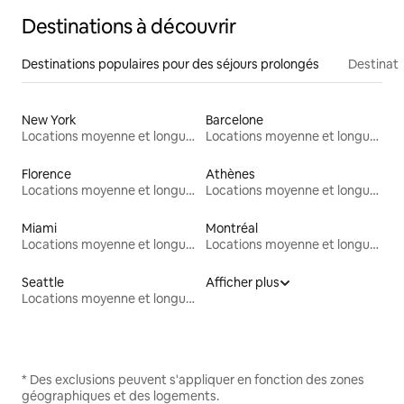
Destinations à découvrir
Destinations populaires pour des séjours prolongés
Destinati
New York
Barcelone
Locations moyenne et longue durée
Locations moyenne et longue durée
Florence
Athènes
Locations moyenne et longue durée
Locations moyenne et longue durée
Miami
Montréal
Locations moyenne et longue durée
Locations moyenne et longue durée
Seattle
Afficher plus
Locations moyenne et longue durée
* Des exclusions peuvent s'appliquer en fonction des zones
géographiques et des logements.