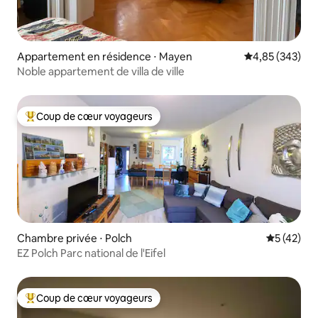
Appartement en résidence ⋅ Mayen
Évaluation moy
4,85 (343)
Noble appartement de villa de ville
Coup de cœur voyageurs
Coups de cœur voyageurs les plus appréciés
Chambre privée ⋅ Polch
Évaluation
5 (42)
EZ Polch Parc national de l'Eifel
Coup de cœur voyageurs
Coups de cœur voyageurs les plus appréciés