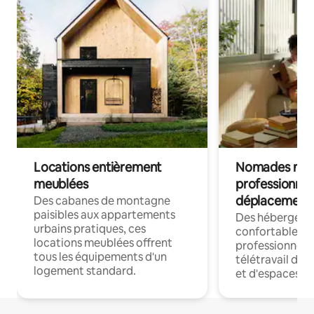
Locations entièrement
Nomades num
meublées
professionnel
déplacement
Des cabanes de montagne
paisibles aux appartements
Des hébergem
urbains pratiques, ces
confortables p
locations meublées offrent
professionnels
tous les équipements d'un
télétravail dis
logement standard.
et d'espaces de