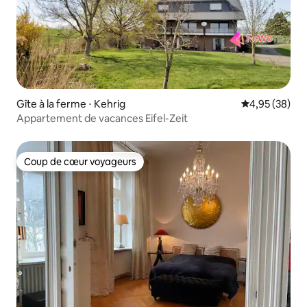
Gîte à la ferme ⋅ Kehrig
Évaluation mo
4,95 (38)
Appartement de vacances Eifel-Zeit
Coup de cœur voyageurs
Coup de cœur voyageurs