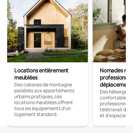
Locations entièrement
Nomades num
meublées
professionnel
déplacement
Des cabanes de montagne
paisibles aux appartements
Des hébergem
urbains pratiques, ces
confortables p
locations meublées offrent
professionnels
tous les équipements d'un
télétravail dis
logement standard.
et d'espaces de