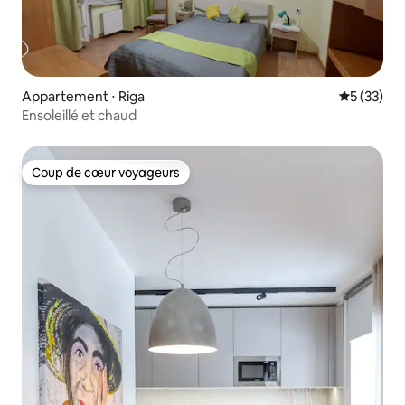
Appartement ⋅ Riga
Évaluation
5 (33)
Ensoleillé et chaud
Coup de cœur voyageurs
Coup de cœur voyageurs