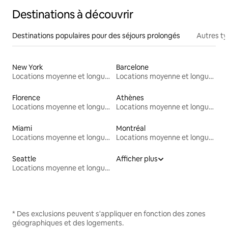
Destinations à découvrir
Destinations populaires pour des séjours prolongés
Autres t
New York
Barcelone
Locations moyenne et longue durée
Locations moyenne et longue durée
Florence
Athènes
Locations moyenne et longue durée
Locations moyenne et longue durée
Miami
Montréal
Locations moyenne et longue durée
Locations moyenne et longue durée
Seattle
Afficher plus
Locations moyenne et longue durée
* Des exclusions peuvent s'appliquer en fonction des zones
géographiques et des logements.