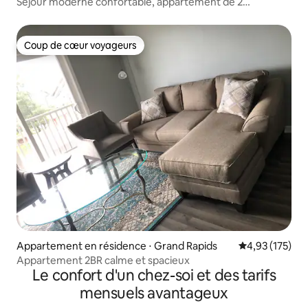
Séjour moderne confortable, appartement de 2
chambres. Idéal pour les voyageurs
Coup de cœur voyageurs
Coup de cœur voyageurs
Appartement en résidence ⋅ Grand Rapids
Évaluation moy
4,93 (175)
Appartement 2BR calme et spacieux
Le confort d'un chez-soi et des tarifs
mensuels avantageux