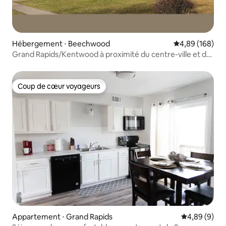
Hébergement ⋅ Beechwood
Évaluation moy
4,89 (168)
Grand Rapids/Kentwood à proximité du centre-ville et de
l'aéroport
Coup de cœur voyageurs
Coup de cœur voyageurs
Appartement ⋅ Grand Rapids
Évaluation m
4,89 (9)