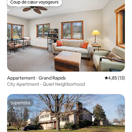
Coup de cœur voyageurs
Coup de cœur voyageurs
Appartement ⋅ Grand Rapids
Évaluation mo
4,85 (13)
City Apartment - Quiet Neighborhood
Superhôte
Superhôte