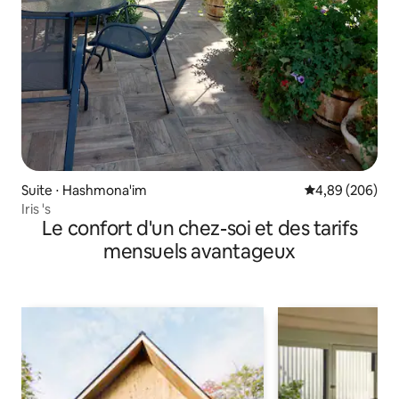
Suite ⋅ Hashmona'im
Évaluation moy
4,89 (206)
Iris 's
Le confort d'un chez-soi et des tarifs
mensuels avantageux