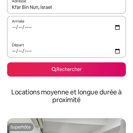
Adresse
Lorsque les résultats s'affichent, utilisez les flèches vers le hau
Arrivée
Départ
Rechercher
Locations moyenne et longue durée à
proximité
Superhôte
Superhôte