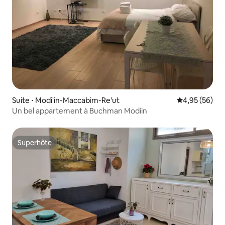
Suite ⋅ Modi'in-Maccabim-Re'ut
Évaluation mo
4,95 (56)
Un bel appartement à Buchman Modiin
Superhôte
Superhôte