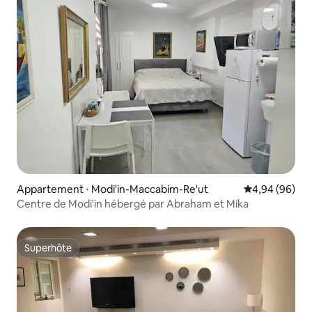
Appartement ⋅ Modi'in-Maccabim-Re'ut
Évaluation mo
4,94 (96)
Centre de Modi'in hébergé par Abraham et Mika
Superhôte
Superhôte