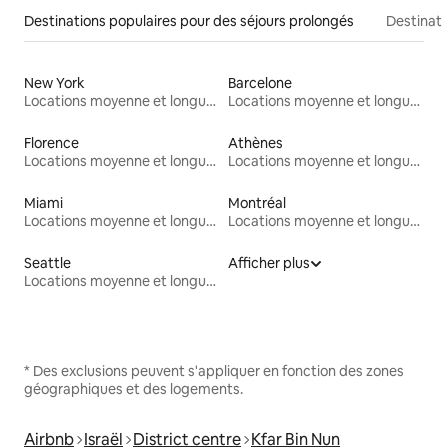
Destinations populaires pour des séjours prolongés
Destinati
New York
Barcelone
Locations moyenne et longue durée
Locations moyenne et longue durée
Florence
Athènes
Locations moyenne et longue durée
Locations moyenne et longue durée
Miami
Montréal
Locations moyenne et longue durée
Locations moyenne et longue durée
Seattle
Afficher plus
Locations moyenne et longue durée
* Des exclusions peuvent s'appliquer en fonction des zones
géographiques et des logements.
Airbnb
Israël
District centre
Kfar Bin Nun