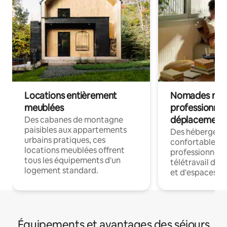
Locations entièrement
Nomades num
meublées
professionnel
déplacement
Des cabanes de montagne
paisibles aux appartements
Des hébergem
urbains pratiques, ces
confortables p
locations meublées offrent
professionnels
tous les équipements d'un
télétravail dis
logement standard.
et d'espaces de
Équipements et avantages des séjours