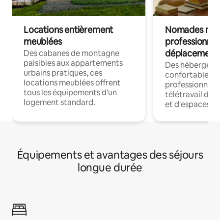
Locations entièrement
Nomades num
meublées
professionnel
déplacement
Des cabanes de montagne
paisibles aux appartements
Des hébergem
urbains pratiques, ces
confortables p
locations meublées offrent
professionnels
tous les équipements d'un
télétravail dis
logement standard.
et d'espaces de
Équipements et avantages des séjours
longue durée