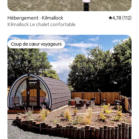
Hébergement ⋅ Kilmallock
Évaluation moy
4,78 (112)
Kilmallock Le chalet confortable
Coup de cœur voyageurs
Coup de cœur voyageurs