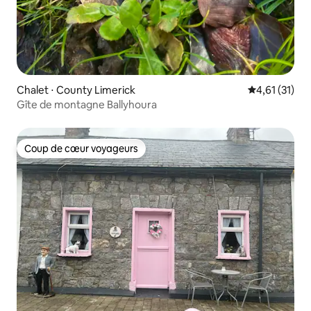
Chalet ⋅ County Limerick
Évaluation mo
4,61 (31)
Gîte de montagne Ballyhoura
Coup de cœur voyageurs
Coup de cœur voyageurs