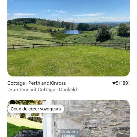
Cottage ⋅ Perth and Kinross
Évaluation 
5 (189)
Drumtennant Cottage - Dunkeld -
Coup de cœur voyageurs
Coup de cœur voyageurs