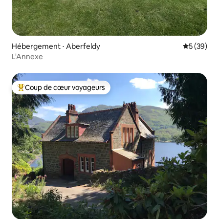
Hébergement ⋅ Aberfeldy
Évaluation
5 (39)
L'Annexe
Coup de cœur voyageurs
Coups de cœur voyageurs les plus appréciés