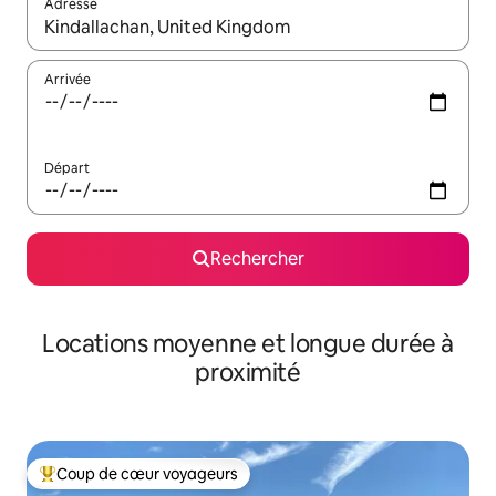
Adresse
Lorsque les résultats s'affichent, utilisez les flèches vers le hau
Arrivée
Départ
Rechercher
Locations moyenne et longue durée à
proximité
Coup de cœur voyageurs
Coups de cœur voyageurs les plus appréciés