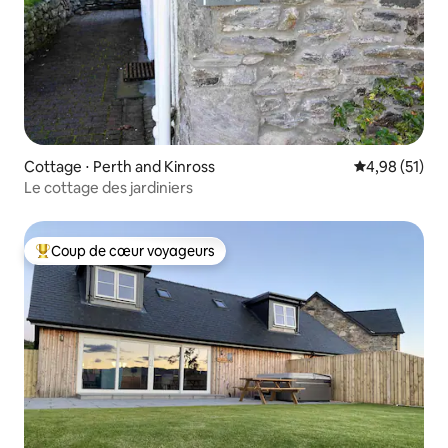
Cottage ⋅ Perth and Kinross
Évaluation mo
4,98 (51)
Le cottage des jardiniers
Coup de cœur voyageurs
Coups de cœur voyageurs les plus appréciés