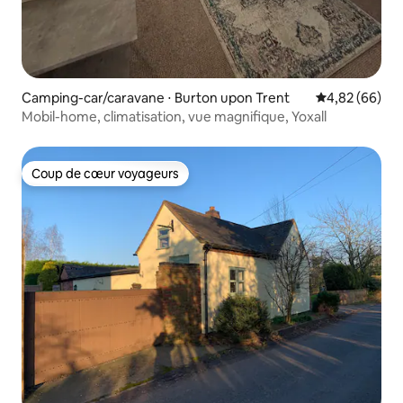
Camping-car/caravane ⋅ Burton upon Trent
Évaluation mo
4,82 (66)
Mobil-home, climatisation, vue magnifique, Yoxall
Coup de cœur voyageurs
Coup de cœur voyageurs