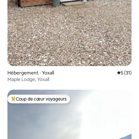
Hébergement ⋅ Yoxall
Évaluation
5 (31)
Maple Lodge, Yoxall
Coup de cœur voyageurs
Coups de cœur voyageurs les plus appréciés