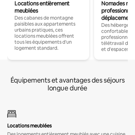
Locations entièrement
Nomades num
meublées
professionnel
déplacement
Des cabanes de montagne
paisibles aux appartements
Des hébergem
urbains pratiques, ces
confortables p
locations meublées offrent
professionnels
tous les équipements d'un
télétravail dis
logement standard.
et d'espaces de
Équipements et avantages des séjours
longue durée
Locations meublées
Des logements entièrement meublés avec une cuisine,