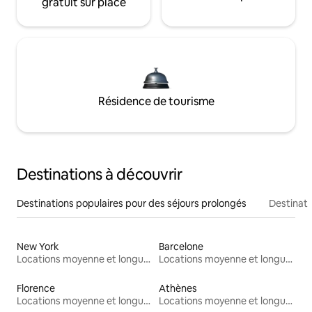
gratuit sur place
Résidence de tourisme
Destinations à découvrir
Destinations populaires pour des séjours prolongés
Destinati
New York
Barcelone
Locations moyenne et longue durée
Locations moyenne et longue durée
Florence
Athènes
Locations moyenne et longue durée
Locations moyenne et longue durée