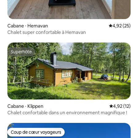
Cabane ⋅ Hemavan
Évaluation mo
4,92 (25)
Chalet super confortable à Hemavan
Superhôte
Superhôte
Cabane ⋅ Klippen
Évaluation mo
4,92 (12)
Chalet confortable dans un environnement magnifique !
Coup de cœur voyageurs
Coup de cœur voyageurs