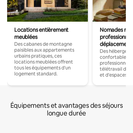
Locations entièrement
Nomades num
meublées
professionnel
déplacement
Des cabanes de montagne
paisibles aux appartements
Des hébergem
urbains pratiques, ces
confortables p
locations meublées offrent
professionnels
tous les équipements d'un
télétravail dis
logement standard.
et d'espaces de
Équipements et avantages des séjours
longue durée