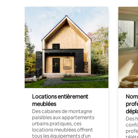
Locations entièrement
Noma
meublées
prof
dépl
Des cabanes de montagne
paisibles aux appartements
Des 
urbains pratiques, ces
confo
locations meublées offrent
profe
tous les équipements d'un
télét