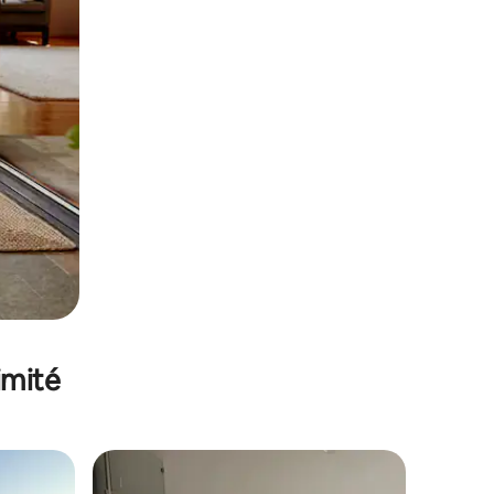
imité
lus appréciés