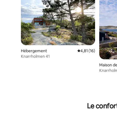
Hébergement
Évaluation moyenne su
4,81 (16)
Knarrholmen 41
Maison de 
Knarrhol
confortab
Le confor