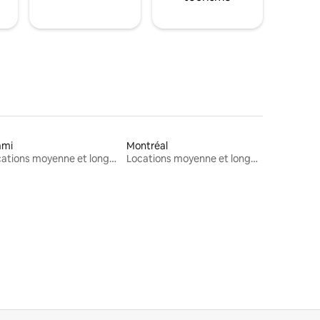
ami
Montréal
Locations moyenne et longue durée
Locations moyenne et longue durée