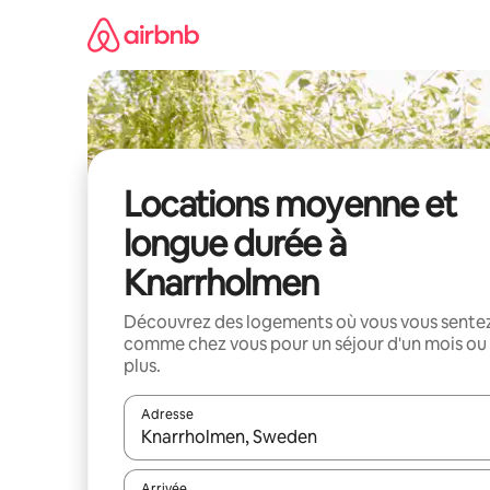
Aller
directement
au
contenu
Locations moyenne et
longue durée à
Knarrholmen
Découvrez des logements où vous vous sente
comme chez vous pour un séjour d'un mois ou
plus.
Adresse
Lorsque les résultats s'affichent, utilisez les flèc
Arrivée