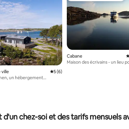
r la base de 16 commentaires : 4,81 sur 5
Cabane
É
Maison des écrivains - un lieu p
poèmes - île de Brännö
ville
Évaluation moyenne sur la base de 6 co
5 (6)
men, un hébergement
le dans l'archipel de Göteborg.
t d'un chez-soi et des tarifs mensuels 