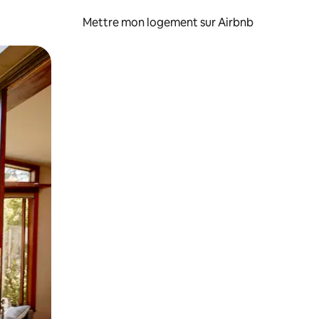
Mettre mon logement sur Airbnb
sant glisser.