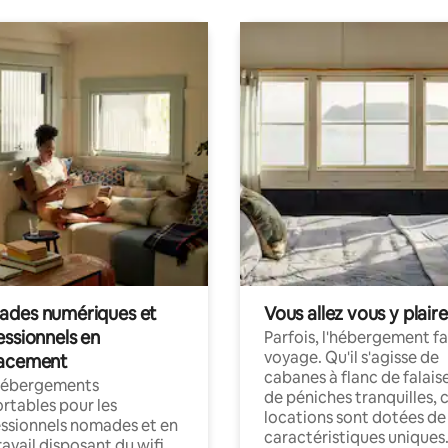
des numériques et
Vous allez vous y plaire
essionnels en
Parfois, l'hébergement fai
voyage. Qu'il s'agisse de
acement
cabanes à flanc de falais
hébergements
de péniches tranquilles, 
rtables pour les
locations sont dotées de
ssionnels nomades et en
caractéristiques uniques
ravail disposant du wifi