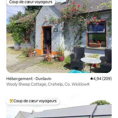
Coup de cœur voyageurs
Coup de cœur voyageurs
Hébergement ⋅ Dunlavin
Évaluation moy
4,94 (209)
Wooly Sheep Cottage, Crehelp, Co. Wicklow#
Coup de cœur voyageurs
Coups de cœur voyageurs les plus appréciés