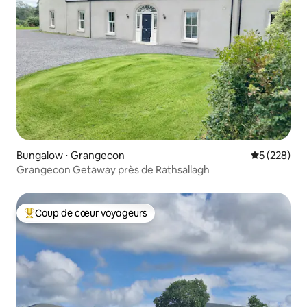
Bungalow ⋅ Grangecon
Évaluation 
5 (228)
Grangecon Getaway près de Rathsallagh
Coup de cœur voyageurs
Coups de cœur voyageurs les plus appréciés