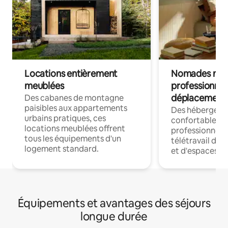
Locations entièrement
Nomades num
meublées
professionnel
déplacement
Des cabanes de montagne
paisibles aux appartements
Des hébergem
urbains pratiques, ces
confortables p
locations meublées offrent
professionnels
tous les équipements d'un
télétravail dis
logement standard.
et d'espaces de
Équipements et avantages des séjours
longue durée