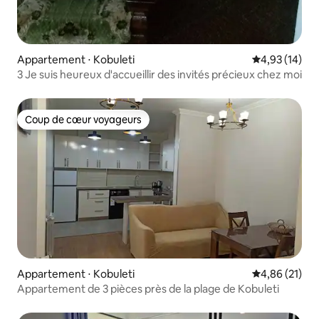
Appartement ⋅ Kobuleti
Évaluation mo
4,93 (14)
3 Je suis heureux d'accueillir des invités précieux chez moi
Coup de cœur voyageurs
Coup de cœur voyageurs
Appartement ⋅ Kobuleti
Évaluation mo
4,86 (21)
Appartement de 3 pièces près de la plage de Kobuleti