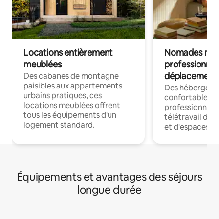
Locations entièrement
Nomades num
meublées
professionnel
déplacement
Des cabanes de montagne
paisibles aux appartements
Des hébergem
urbains pratiques, ces
confortables p
locations meublées offrent
professionnels
tous les équipements d'un
télétravail dis
logement standard.
et d'espaces de
Équipements et avantages des séjours
longue durée