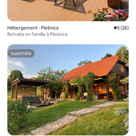
Hébergement ⋅ Plešivica
Évaluation
5 (26)
Retraite en famille à Plesivica
Superhôte
Superhôte