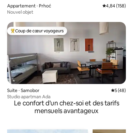
Appartement ⋅ Prhoć
Évaluation moy
4,84 (158)
Nouvel objet
Coup de cœur voyageurs
Coups de cœur voyageurs les plus appréciés
Suite ⋅ Samobor
Évaluation
5 (48)
Studio apartman Ada
Le confort d'un chez-soi et des tarifs
mensuels avantageux