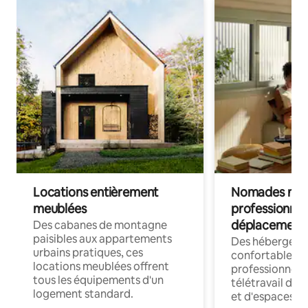
Locations entièrement
Nomades num
meublées
professionnel
déplacement
Des cabanes de montagne
paisibles aux appartements
Des hébergem
urbains pratiques, ces
confortables p
locations meublées offrent
professionnels
tous les équipements d'un
télétravail dis
logement standard.
et d'espaces de