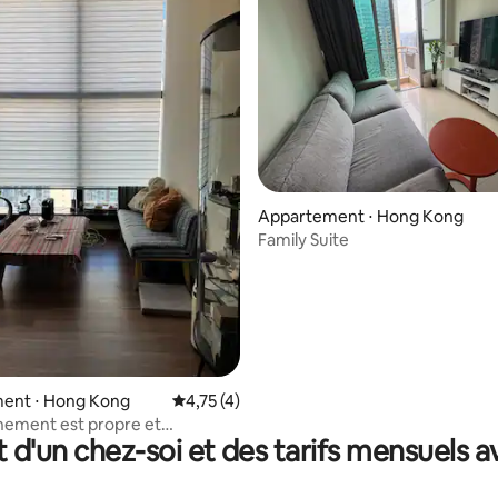
Appartement ⋅ Hong Kong
Family Suite
ent ⋅ Hong Kong
Évaluation moyenne sur la base de 4 comme
4,75 (4)
nement est propre et
t d'un chez-soi et des tarifs mensuels 
, idéal pour les couples ou les
Les transports sont pratiques, à
 de Kwai Chung Plaza et de