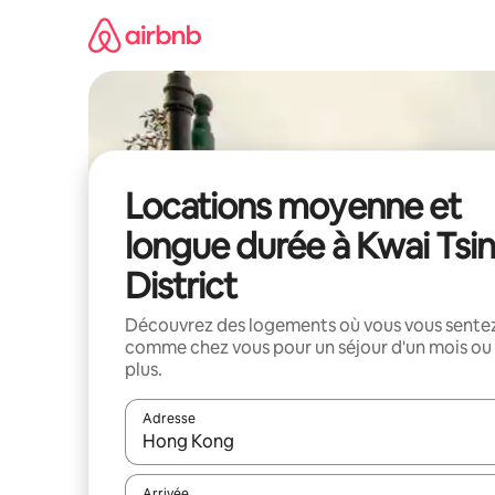
Aller
directement
au
contenu
Locations moyenne et
longue durée à Kwai Tsi
District
Découvrez des logements où vous vous sente
comme chez vous pour un séjour d'un mois ou
plus.
Adresse
Lorsque les résultats s'affichent, utilisez les flèc
Arrivée