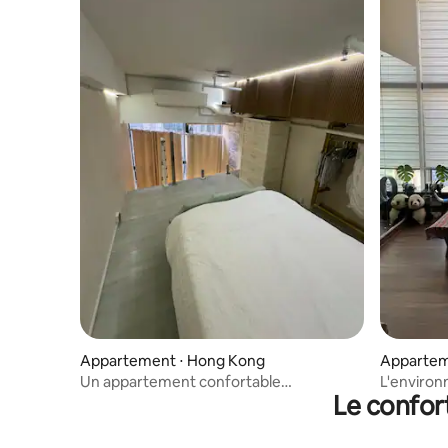
Appartement ⋅ Hong Kong
Appartem
Un appartement confortable
L'environ
Le confor
entièrement meublé
hygiénique
familles. 
proximité