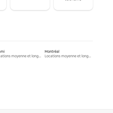
ami
Montréal
Locations moyenne et longue durée
Locations moyenne et longue durée