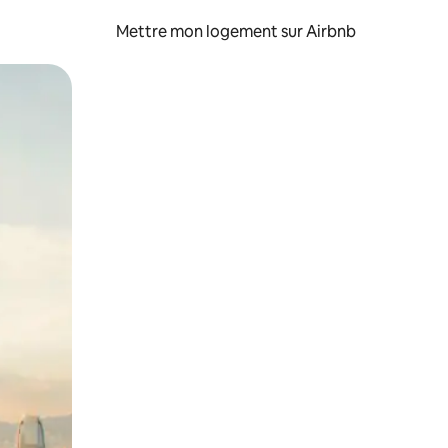
Mettre mon logement sur Airbnb
sant glisser.