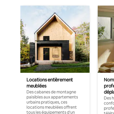
Kwai Fong 
qui perme
commerci
Locations entièrement
Noma
meublées
prof
dépl
Des cabanes de montagne
paisibles aux appartements
Des 
urbains pratiques, ces
confo
locations meublées offrent
profe
tous les équipements d'un
télét