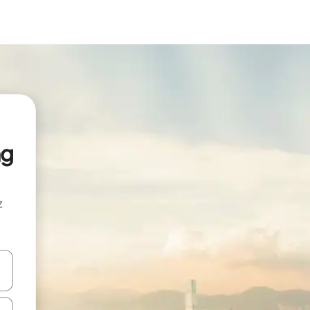
ng
z
hes vers le haut et vers le bas pour les parcourir ou en appuyant et en fai