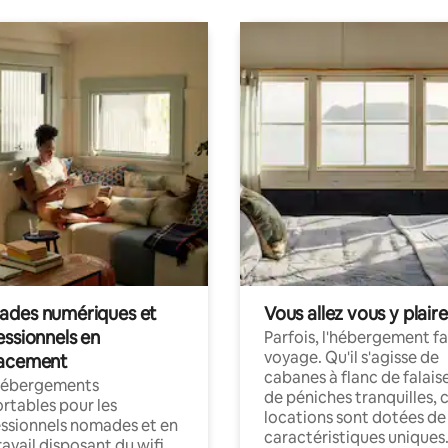
Plaza. Il y a un minibus en bas
t de se rendre dans les centres
aux environnants.
des numériques et
Vous allez vous y plaire
essionnels en
Parfois, l'hébergement fai
voyage. Qu'il s'agisse de
acement
cabanes à flanc de falais
hébergements
de péniches tranquilles, 
rtables pour les
locations sont dotées de
ssionnels nomades et en
caractéristiques uniques
ravail disposant du wifi