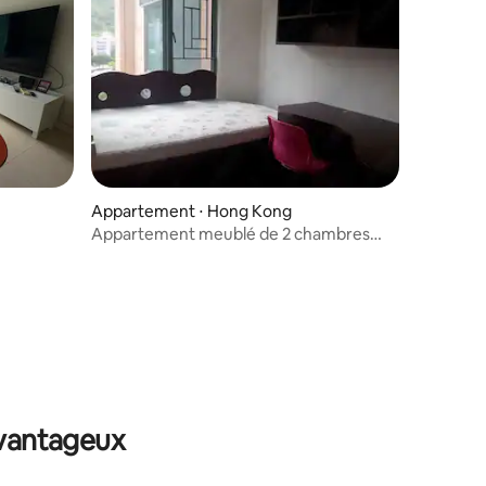
Appartement ⋅ Hong Kong
Appartement meublé de 2 chambres
avec piscine/salle de sport
ntaires : 4,75 sur 5
avantageux