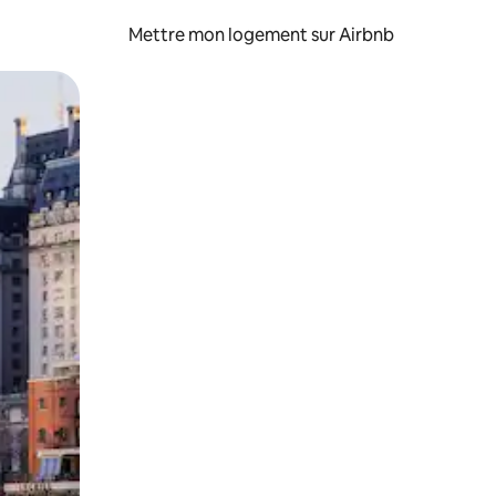
Mettre mon logement sur Airbnb
sant glisser.