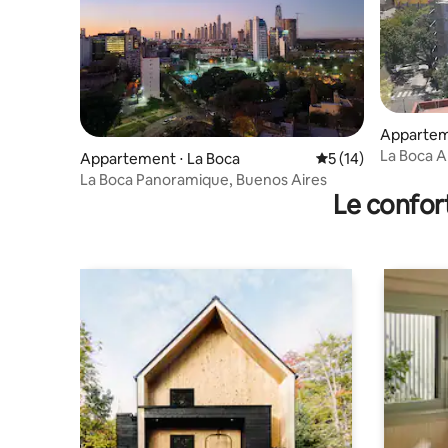
Appartem
La Boca A
Appartement ⋅ La Boca
Évaluation moyenne
5 (14)
entier + p
La Boca Panoramique, Buenos Aires
Le confor