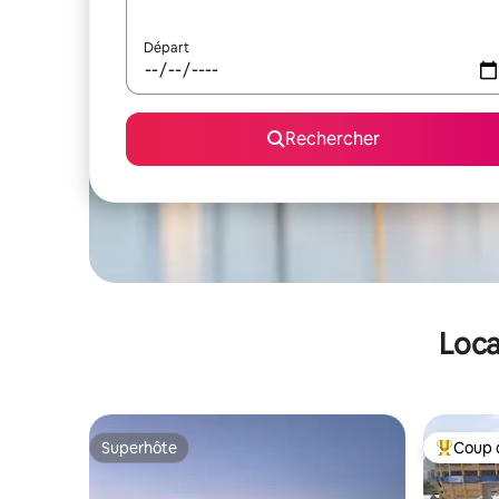
Départ
Rechercher
Loca
Superhôte
Coup 
Superhôte
Coups de