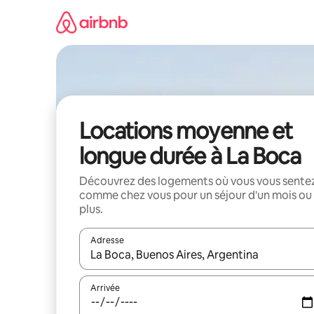
Aller
directement
au
contenu
Locations moyenne et
longue durée à La Boca
Découvrez des logements où vous vous sente
comme chez vous pour un séjour d'un mois ou
plus.
Adresse
Lorsque les résultats s'affichent, utilisez les flèc
Arrivée