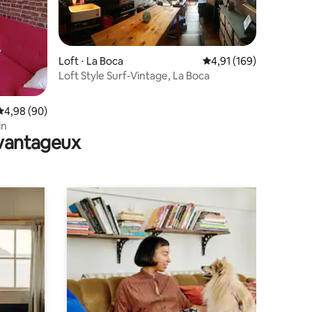
Loft ⋅ La Boca
Évaluation moyenne sur
4,91 (169)
Loft Style Surf-Vintage, La Boca
ntaires : 4,96 sur 5
Évaluation moyenne sur la base de 90 commentaires : 4,98 sur 5
4,98 (90)
in
avantageux