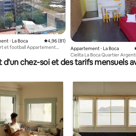
ent ⋅ La Boca
Évaluation moyenne sur la base de 81 comme
4,96 (81)
rt et football Appartement
 sur la base de 14 commentaires : 5 sur 5
Appartement ⋅ La Boca
arking fixe
Cielita La Boca Quartier Argent
t d'un chez-soi et des tarifs mensuels 