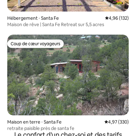
Hébergement ⋅ Santa Fe
Évaluation moy
4,96 (132)
Maison de rêve | Santa Fe Retreat sur 5,5 acres
Coup de cœur voyageurs
Coup de cœur voyageurs
Maison en terre ⋅ Santa Fe
Évaluation moy
4,97 (330)
retraite paisible près de santa fe
Le confort d'un chez-soi et des tarifs