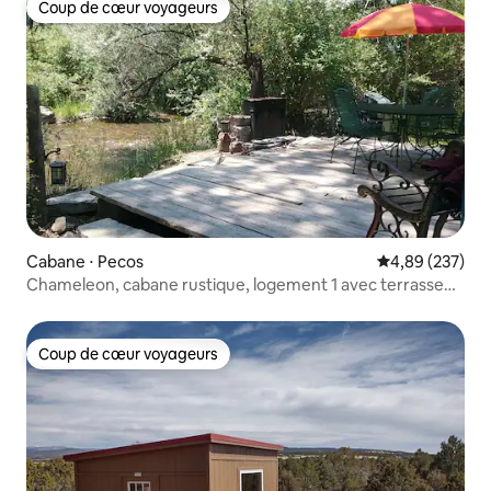
Coup de cœur voyageurs
Coup de cœur voyageurs
Cabane ⋅ Pecos
Évaluation moy
4,89 (237)
Chameleon, cabane rustique, logement 1 avec terrasse
privée
Coup de cœur voyageurs
Coup de cœur voyageurs