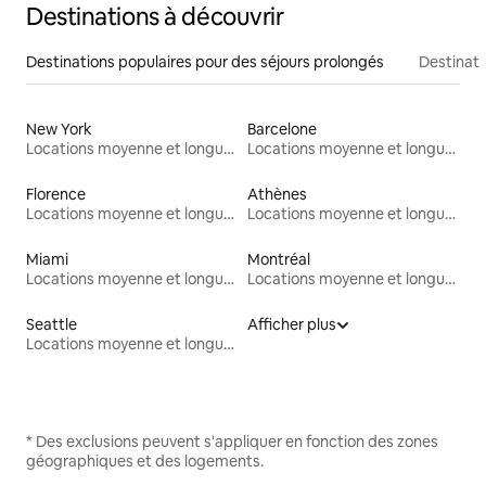
Destinations à découvrir
Destinations populaires pour des séjours prolongés
Destinati
New York
Barcelone
Locations moyenne et longue durée
Locations moyenne et longue durée
Florence
Athènes
Locations moyenne et longue durée
Locations moyenne et longue durée
Miami
Montréal
Locations moyenne et longue durée
Locations moyenne et longue durée
Seattle
Afficher plus
Locations moyenne et longue durée
* Des exclusions peuvent s'appliquer en fonction des zones
géographiques et des logements.