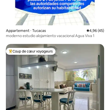
Appartement ⋅ Tucacas
Évaluation mo
4,96 (45)
moderno estudio alojamiento vacacional Agua Viva 1
Coup de cœur voyageurs
Coups de cœur voyageurs les plus appréciés