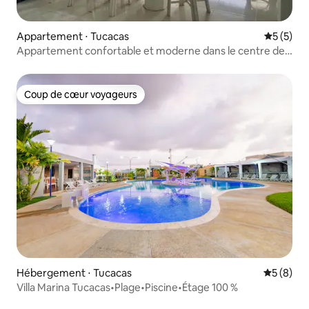
Appartement ⋅ Tucacas
Évaluatio
5 (5)
Appartement confortable et moderne dans le centre de
Tucacas
Coup de cœur voyageurs
Coup de cœur voyageurs
Hébergement ⋅ Tucacas
Évaluatio
5 (8)
Villa Marina Tucacas•Plage•Piscine•Étage 100 %