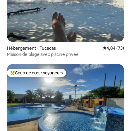
Hébergement ⋅ Tucacas
Évaluation mo
4,84 (73)
Maison de plage avec piscine privée
Coup de cœur voyageurs
Coups de cœur voyageurs les plus appréciés