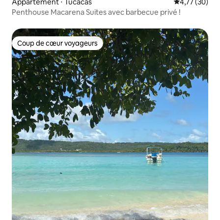
Appartement ⋅ Tucacas
Évaluation mo
4,77 (30)
Penthouse Macarena Suites avec barbecue privé !
Coup de cœur voyageurs
Coup de cœur voyageurs