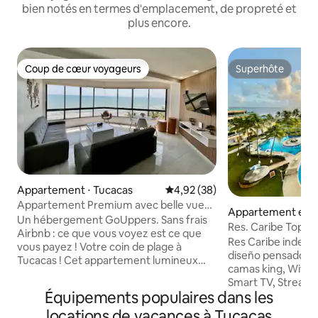
bien notés en termes d'emplacement, de propreté et
plus encore.
Coup de cœur voyageurs
Superhôte
Coup de cœur voyageurs
Superhôte
Appartement ⋅ Tucacas
Évaluation moyenne sur la base
4,92 (38)
Appartement Premium avec belle vue
Appartement en r
sur la mer | Tucacas
Un hébergement GoUppers. Sans frais
acas
Res. Caribe Top Vo
Airbnb : ce que vous voyez est ce que
face à la mer
Res Caribe indepe
vous payez ! Votre coin de plage à
diseño pensado en
Tucacas ! Cet appartement lumineux
camas king, Wifi de
pour 6 personnes vous offre un
Smart TV, Streamin
emplacement imbattable avec une vue
Équipements populaires dans les
Vacaciones como s
imprenable sur la mer. Avec 2 chambres
preocupaciones y c
locations de vacances à Tucacas
et 2 salles de bains dans un bâtiment