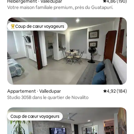
Hébergement ⋅ Valledupar
Évaluation moy
4,86 (190)
Votre maison familiale premium, près du Guatapurí.
Coup de cœur voyageurs
Coups de cœur voyageurs les plus appréciés
Appartement ⋅ Valledupar
Évaluation moy
4,92 (184)
Studio 305B dans le quartier de Novalito
Coup de cœur voyageurs
Coup de cœur voyageurs