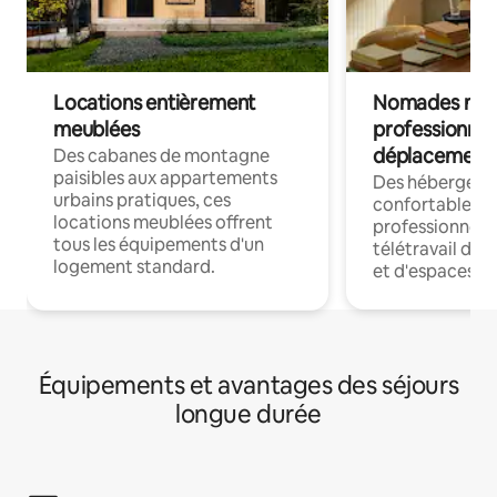
Locations entièrement
Nomades num
meublées
professionnel
déplacement
Des cabanes de montagne
paisibles aux appartements
Des hébergem
urbains pratiques, ces
confortables p
locations meublées offrent
professionnels
tous les équipements d'un
télétravail dis
logement standard.
et d'espaces de
Équipements et avantages des séjours
longue durée