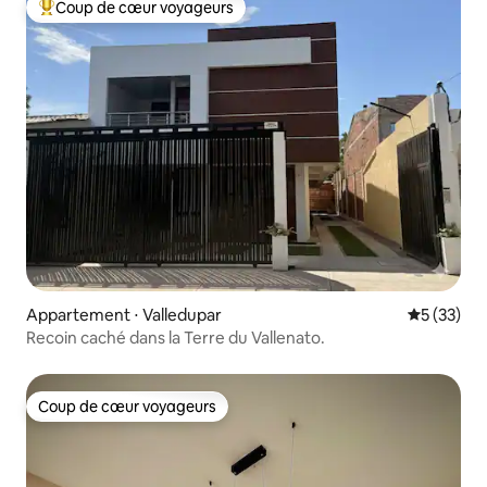
Coup de cœur voyageurs
Coups de cœur voyageurs les plus appréciés
Appartement ⋅ Valledupar
Évaluation
5 (33)
Recoin caché dans la Terre du Vallenato.
Coup de cœur voyageurs
Coup de cœur voyageurs