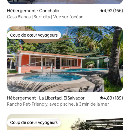
Hébergement ⋅ Conchalio
Évaluation moy
4,92 (166)
Casa Blanca | Surf city | Vue sur l'océan
Coup de cœur voyageurs
Coup de cœur voyageurs
Hébergement ⋅ La Libertad, El Salvador
Évaluation moy
4,89 (189)
Rancho Pet-Friendly, avec piscine, à 3 min de la mer
Coup de cœur voyageurs
Coup de cœur voyageurs