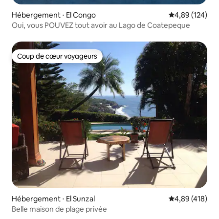
Hébergement ⋅ El Congo
Évaluation moy
4,89 (124)
Oui, vous POUVEZ tout avoir au Lago de Coatepeque
Coup de cœur voyageurs
Coup de cœur voyageurs
Hébergement ⋅ El Sunzal
Évaluation moy
4,89 (418)
Belle maison de plage privée