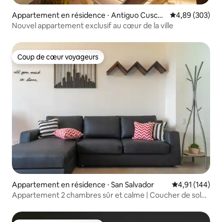
Appartement en résidence ⋅ Antiguo Cuscatl
Évaluation moy
4,89 (303)
án
Nouvel appartement exclusif au cœur de la ville
Coup de cœur voyageurs
Coup de cœur voyageurs
Appartement en résidence ⋅ San Salvador
Évaluation moy
4,91 (144)
Appartement 2 chambres sûr et calme | Coucher de soleil
sur le volcan