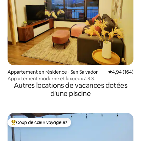
Appartement en résidence ⋅ San Salvador
Évaluation moy
4,94 (164)
Appartement moderne et luxueux à S.S.
Autres locations de vacances dotées
d'une piscine
Coup de cœur voyageurs
Coups de cœur voyageurs les plus appréciés