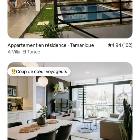
Appartement en résidence ⋅ Tamanique
Évaluation moy
4,94 (102)
A Villa, El Tunco
Coup de cœur voyageurs
Coups de cœur voyageurs les plus appréciés