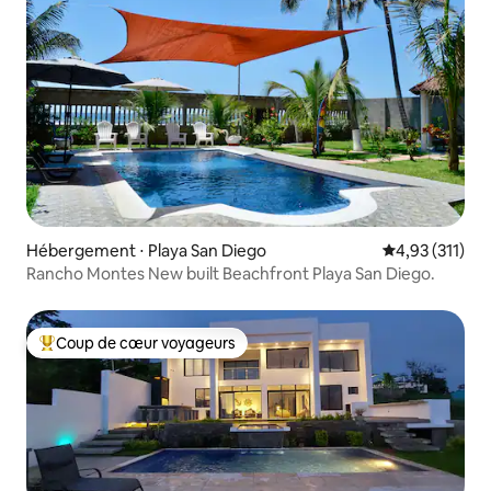
Hébergement ⋅ Playa San Diego
Évaluation moy
4,93 (311)
Rancho Montes New built Beachfront Playa San Diego.
Coup de cœur voyageurs
Coups de cœur voyageurs les plus appréciés