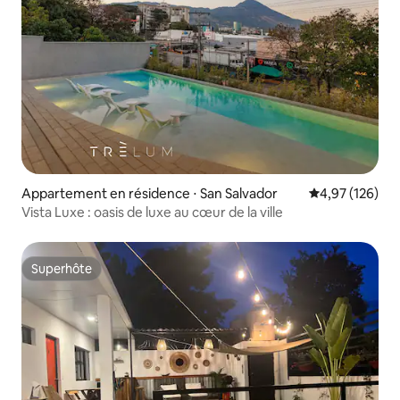
Appartement en résidence ⋅ San Salvador
Évaluation moy
4,97 (126)
Vista Luxe : oasis de luxe au cœur de la ville
Superhôte
Superhôte