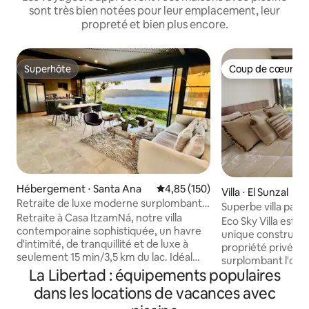
sont très bien notées pour leur emplacement, leur
propreté et bien plus encore.
Superhôte
Coup de cœur vo
Superhôte
Coup de cœur vo
Hébergement ⋅ Santa Ana
Évaluation moyenne sur la base 
4,85 (150)
Villa ⋅ El Sunzal
Retraite de luxe moderne surplombant
Superbe villa pan
le lac Coatepeque
Retraite à Casa ItzamNá, notre villa
l'océan
Eco Sky Villa est 
contemporaine sophistiquée, un havre
unique construite
d'intimité, de tranquillité et de luxe à
propriété privée n
seulement 15 min/3,5 km du lac. Idéal
surplombant l'océ
pour 12 personnes, il offre une vue
La Libertad : équipements populaires
apprécierez les br
imprenable sur le lac, des intérieurs
sommet de la colli
dans les locations de vacances avec
spacieux et des équipements haut de
terrasse flottante