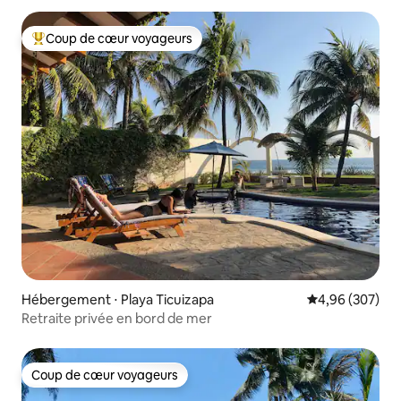
Coup de cœur voyageurs
Coups de cœur voyageurs les plus appréciés
Hébergement ⋅ Playa Ticuizapa
Évaluation moy
4,96 (307)
Retraite privée en bord de mer
Coup de cœur voyageurs
Coup de cœur voyageurs