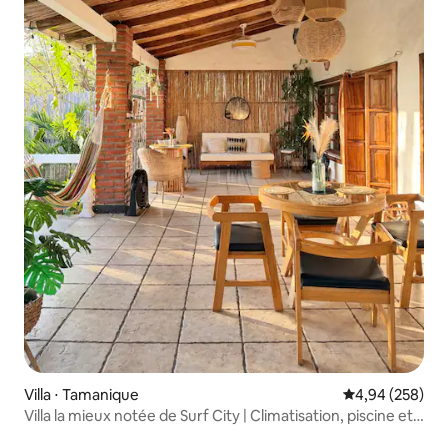
Villa ⋅ Tamanique
Évaluation moy
4,94 (258)
Villa la mieux notée de Surf City | Climatisation, piscine et
accès privé.