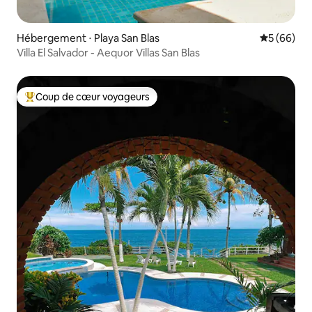
Hébergement ⋅ Playa San Blas
Évaluation
5 (66)
Villa El Salvador - Aequor Villas San Blas
Coup de cœur voyageurs
Coups de cœur voyageurs les plus appréciés