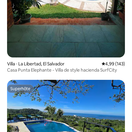
Villa ⋅ La Libertad, El Salvador
Évaluation moy
4,99 (143)
Casa Punta Elephante - Villa de style hacienda SurfCity
Superhôte
Superhôte