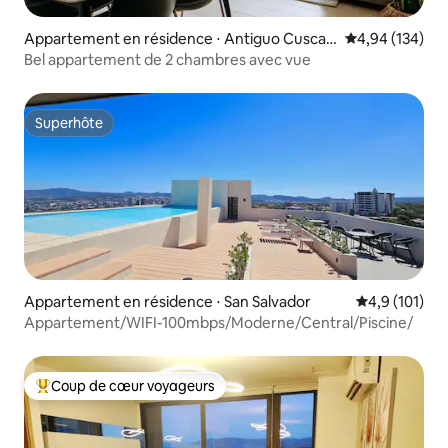
Appartement en résidence ⋅ Antiguo Cuscatl
Évaluation moy
4,94 (134)
án
Bel appartement de 2 chambres avec vue
Superhôte
Superhôte
Appartement en résidence ⋅ San Salvador
Évaluation mo
4,9 (101)
Appartement/WIFI-100mbps/Moderne/Central/Piscine/
Coup de cœur voyageurs
Coups de cœur voyageurs les plus appréciés