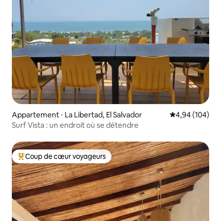
Appartement ⋅ La Libertad, El Salvador
Évaluation moy
4,94 (104)
Surf Vista : un endroit où se détendre
Coup de cœur voyageurs
Coups de cœur voyageurs les plus appréciés