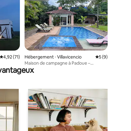
taires : 4,96 sur 5
Évaluation moyenne sur la base de 71 commentaires : 4,92 sur 5
4,92 (71)
Hébergement ⋅ Villavicencio
Évaluation moyenn
5 (9)
Maison de campagne à Padoue –
avantageux
Aéroport à proximité