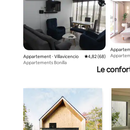
Apparteme
Apparteme
Appartement ⋅ Villavicencio
Évaluation moyenne sur
4,82 (68)
Villavicen
Appartements Bonilla
Le confor