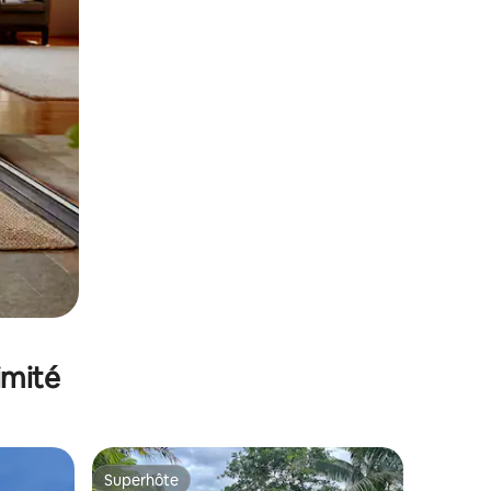
imité
Superhôte
Superhôte