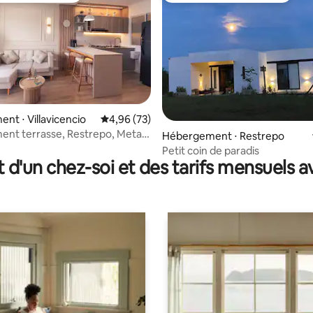
nt ⋅ Villavicencio
Évaluation moyenne sur la base de 73 commen
4,96 (73)
nt terrasse, Restrepo, Meta-
 la base de 68 commentaires : 4,82 sur 5
Hébergement ⋅ Restrepo
cio
Petit coin de paradis
t d'un chez-soi et des tarifs mensuels 