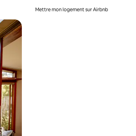
Mettre mon logement sur Airbnb
sant glisser.