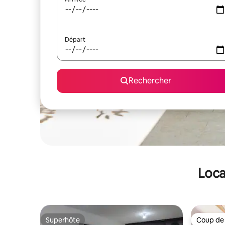
Départ
Rechercher
Loca
Superhôte
Coup de
Superhôte
Coup de