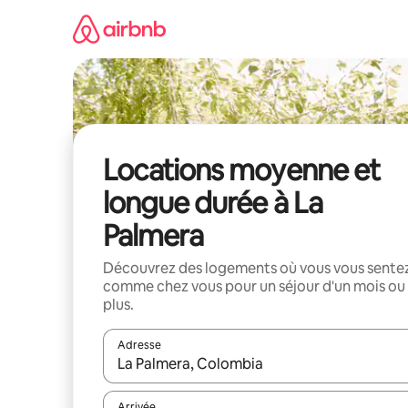
Aller
directement
au
contenu
Locations moyenne et
longue durée à La
Palmera
Découvrez des logements où vous vous sente
comme chez vous pour un séjour d'un mois ou
plus.
Adresse
Lorsque les résultats s'affichent, utilisez les flèc
Arrivée