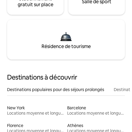
Salle de sport
gratuit sur place
Résidence de tourisme
Destinations à découvrir
Destinations populaires pour des séjours prolongés
Destinati
New York
Barcelone
Locations moyenne et longue durée
Locations moyenne et longue durée
Florence
Athènes
Locations moyenne et longue durée
Locations moyenne et longue durée